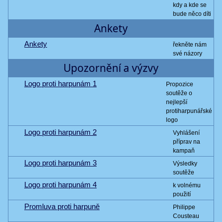
kdy a kde se
bude něco díti
Ankety
Ankety
řekněte nám
své názory
Upozornění a výzvy
Logo proti harpunám 1
Propozice
soutěže o
nejlepší
protiharpunářské
logo
Logo proti harpunám 2
Vyhlášení
příprav na
kampaň
Logo proti harpunám 3
Výsledky
soutěže
Logo proti harpunám 4
k volnému
použití
Promluva proti harpuně
Philippe
Cousteau