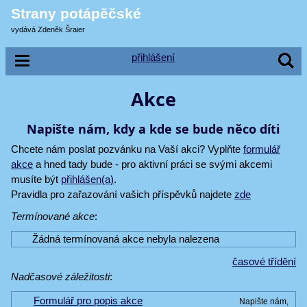
Strany potápěčské
vydává Zdeněk Šraier
přihlášení
Akce
Napište nám, kdy a kde se bude něco díti
Chcete nám poslat pozvánku na Vaší akci? Vyplňte
formulář
akce
a hned tady bude - pro aktivní práci se svými akcemi
musíte být
přihlášen(a)
.
Pravidla pro zařazování vašich příspěvků najdete
zde
Termínované akce
:
Žádná termínovaná akce nebyla nalezena
časové třídění
Nadčasové záležitosti
:
Formulář pro popis akce
Napište nám,