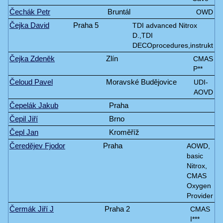
Čechák Petr
Bruntál
OWD
Čejka David
Praha 5
TDI advanced Nitrox
D.,TDI
DECOprocedures,instrukt
Čejka Zdeněk
Zlín
CMAS
P**
Čeloud Pavel
Moravské Budějovice
UDI-
AOVD
Čepelák Jakub
Praha
Čepil Jiří
Brno
Čepl Jan
Kroměříž
Čeredějev Fjodor
Praha
AOWD,
basic
Nitrox,
CMAS
Oxygen
Provider
Čermák Jiří J
Praha 2
CMAS
I***