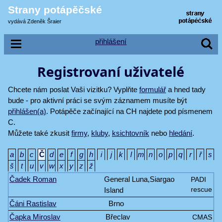
Strany potápěčské
vydává Zdeněk Šraier
přihlášení
Registrovaní uživatelé
Chcete nám poslat Vaši vizitku? Vyplňte
formulář
a hned tady
bude - pro aktivní práci se svým záznamem musíte být
přihlášen(a)
. Potápěče začínající na CH najdete pod písmenem
C.
Můžete také zkusit
firmy
,
kluby
,
ksichtovník
nebo
hledání
.
a
b
c
Č
d
e
f
g
h
i
j
k
l
m
n
o
p
q
r
ř
s
š
t
u
v
w
x
y
z
ž
Čadek Roman
General Luna,Siargao
PADI
Island
rescue
Čáni Rastislav
Brno
Čapka Miroslav
Břeclav
CMAS