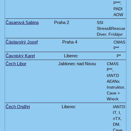
P***,
PADI
AOW
Časarová Sabina
Praha 2
SSI
Stress&Rescue
Diver, Frídájvr
Čáslavský Josef
Praha 4
CMAS
P**
Čavojský Karel
Liberec
P*
Čech Libor
Jablonec nad Nisou
CMAS
P**,
IANTD
AEANx
Instruktor,
Cave +
Wreck
Čech Ondřej
Liberec
IANTD
IT, I,
nTX,
DM,
Cave