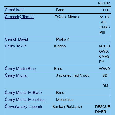
No.182
Černá Iveta
Brno
TEC
Černocký Tomáš
Frýdek-Místek
ASTD
SDI,
CMAS
PIII
Černoh David
Praha 4
Černý Jakub
Kladno
IANTD
OWD,
CMAS
P**
Černý Martin Brno
Brno
AOWD
Černý Michal
Jablonec nad Nisou
SDI
-
DM
Černý Michal M-Black
Brno
Černý Michal Mohelnice
Mohelnice
Červeňanský Ľubomír
Banka (Piešťany)
RESCUE
DIVER