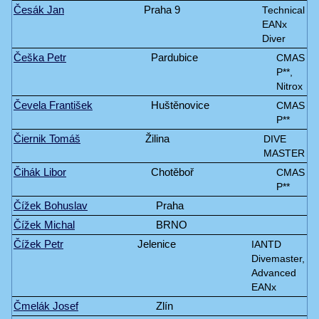
Česák Jan
Praha 9
Technical
EANx
Diver
Češka Petr
Pardubice
CMAS
P**,
Nitrox
Čevela František
Huštěnovice
CMAS
P**
Čiernik Tomáš
Žilina
DIVE
MASTER
Čihák Libor
Chotěboř
CMAS
P**
Čížek Bohuslav
Praha
Čížek Michal
BRNO
Čížek Petr
Jelenice
IANTD
Divemaster,
Advanced
EANx
Čmelák Josef
Zlín