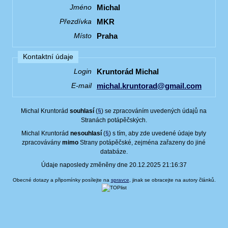
Michal
Jméno
MKR
Přezdívka
Praha
Místo
Kontaktní údaje
Kruntorád Michal
Login
michal.kruntorad@gmail.com
E-mail
Michal Kruntorád
souhlasí
(
§
) se zpracováním uvedených údajů na
Stranách potápěčských.
Michal Kruntorád
nesouhlasí
(
§
) s tím, aby zde uvedené údaje byly
zpracovávány
mimo
Strany potápěčské, zejména zařazeny do jiné
databáze.
Údaje naposledy změněny dne 20.12.2025 21:16:37
Obecné dotazy a připomínky posílejte na
spravce
, jinak se obracejte na autory článků.