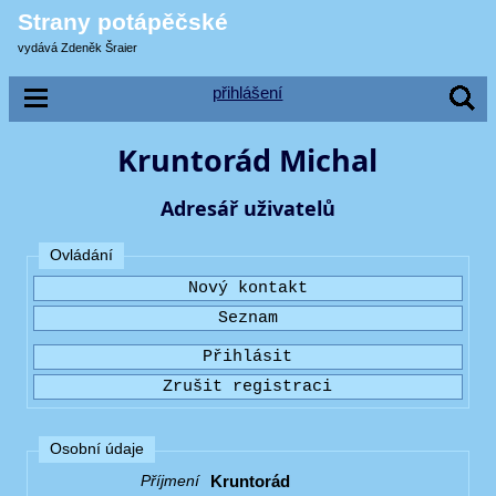
Strany potápěčské
vydává Zdeněk Šraier
přihlášení
Kruntorád Michal
Adresář uživatelů
Ovládání
Osobní údaje
Kruntorád
Příjmení