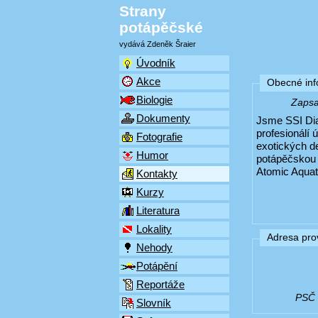
Strany
potápěčské
vydává Zdeněk Šraier
Úvodník
Akce
Obecné in
Biologie
Zapsal
Dokumenty
Jsme SSI Dia
profesionálí 
Fotografie
exotických 
Humor
potápěčskou v
Atomic Aquati
Kontakty
Kurzy
Literatura
Lokality
Adresa pro
Nehody
Potápění
Reportáže
PSČ (
Slovník