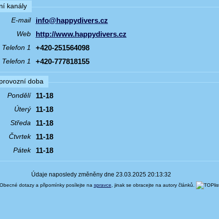
í kanály
info@happydivers.cz
E-mail
http://www.happydivers.cz
Web
+420-251564098
Telefon 1
+420-777818155
Telefon 1
 provozní doba
11-18
Pondělí
11-18
Úterý
11-18
Středa
11-18
Čtvrtek
11-18
Pátek
Údaje naposledy změněny dne 23.03.2025 20:13:32
Obecné dotazy a připomínky posílejte na
spravce
, jinak se obracejte na autory článků.