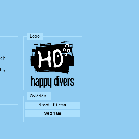
Logo
ch i
ht,
Ovládání