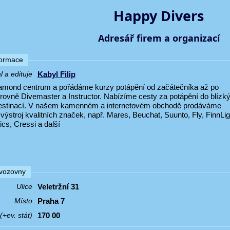
Happy Divers
Adresář firem a organizací
formace
Kabyl Filip
 a edituje
mond centrum a pořádáme kurzy potápění od začátečníka až po
úrovně Divemaster a Instructor. Nabízíme cesty za potápění do blízký
destinací. V našem kamenném a internetovém obchodě prodáváme
ýstroj kvalitních značek, např. Mares, Beuchat, Suunto, Fly, FinnLig
cs, Cressi a další
vozovny
Veletržní 31
Ulice
Praha 7
Místo
170 00
+ev. stát)