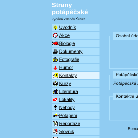
Strany
potápěčské
vydává Zdeněk Šraier
Úvodník
Akce
Osobní úda
Biologie
Dokumenty
Fotografie
Humor
Potápěčské
Kontakty
Kurzy
Potápěčská k
Literatura
Kontaktní 
Lokality
Nehody
Potápění
Reportáže
Roman
Slovník