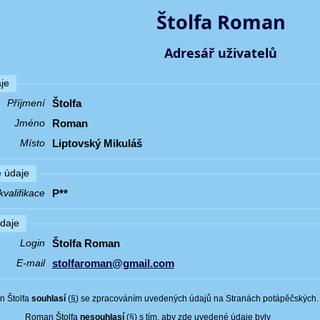
Štolfa Roman
Adresář uživatelů
je
Štolfa
Příjmení
Roman
Jméno
Liptovský Mikuláš
Místo
 údaje
P**
valifikace
údaje
Štolfa Roman
Login
stolfaroman@gmail.com
E-mail
 Štolfa
souhlasí
(
§
) se zpracováním uvedených údajů na Stranách potápěčských.
Roman Štolfa
nesouhlasí
(
§
) s tím, aby zde uvedené údaje byly