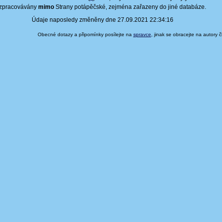
zpracovávány
mimo
Strany potápěčské, zejména zařazeny do jiné databáze.
Údaje naposledy změněny dne 27.09.2021 22:34:16
Obecné dotazy a připomínky posílejte na
spravce
, jinak se obracejte na autory 