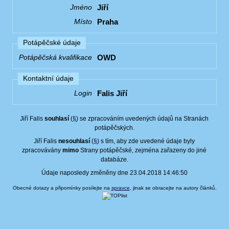
Jiří
Jméno
Praha
Místo
Potápěčské údaje
OWD
Potápěčská kvalifikace
Kontaktní údaje
Falis Jiří
Login
Jiří Falis
souhlasí
(
§
) se zpracováním uvedených údajů na Stranách
potápěčských.
Jiří Falis
nesouhlasí
(
§
) s tím, aby zde uvedené údaje byly
zpracovávány
mimo
Strany potápěčské, zejména zařazeny do jiné
databáze.
Údaje naposledy změněny dne 23.04.2018 14:46:50
Obecné dotazy a připomínky posílejte na
spravce
, jinak se obracejte na autory článků.