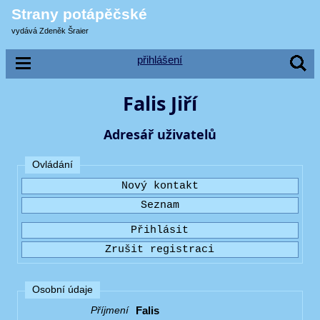
Strany potápěčské
vydává Zdeněk Šraier
přihlášení
Falis Jiří
Adresář uživatelů
Ovládání
Osobní údaje
Falis
Příjmení