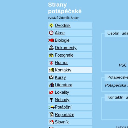
Strany
potápěčské
vydává Zdeněk Šraier
Úvodník
Akce
Osobní úda
Biologie
Dokumenty
Fotografie
Humor
PSČ (
Kontakty
Kurzy
Potápěčské
Literatura
Potápěčská k
Lokality
Kontaktní 
Nehody
Potápění
Reportáže
Slovník
Luboš 