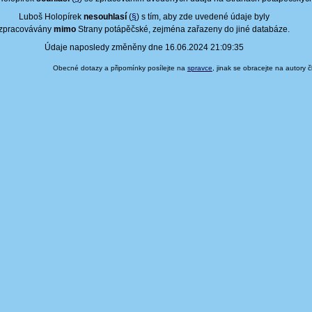
Luboš Holopírek
nesouhlasí
(
§
) s tím, aby zde uvedené údaje byly
zpracovávány
mimo
Strany potápěčské, zejména zařazeny do jiné databáze.
Údaje naposledy změněny dne 16.06.2024 21:09:35
Obecné dotazy a připomínky posílejte na
spravce
, jinak se obracejte na autory 