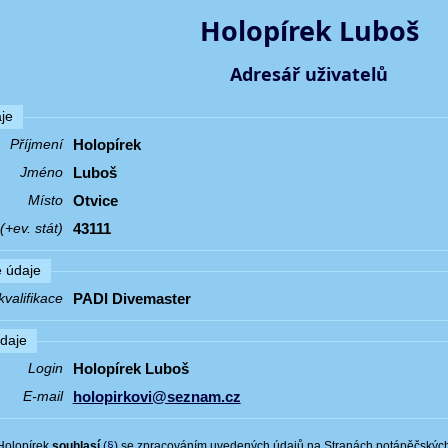
Holopírek Luboš
Adresář uživatelů
je
Holopírek
Příjmení
Luboš
Jméno
Otvice
Místo
43111
+ev. stát)
 údaje
PADI Divemaster
valifikace
údaje
Holopírek Luboš
Login
holopirkovi@seznam.cz
E-mail
Holopírek
souhlasí
(
§
) se zpracováním uvedených údajů na Stranách potápěčskýc