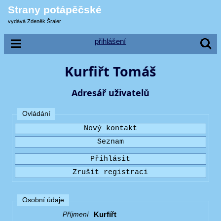
Strany potápěčské
vydává Zdeněk Šraier
přihlášení
Kurfiřt Tomáš
Adresář uživatelů
Ovládání
Osobní údaje
Kurfiřt
Příjmení