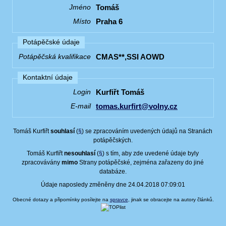
Tomáš
Jméno
Praha 6
Místo
Potápěčské údaje
CMAS**,SSI AOWD
Potápěčská kvalifikace
Kontaktní údaje
Kurfiřt Tomáš
Login
tomas.kurfirt@volny.cz
E-mail
Tomáš Kurfiřt
souhlasí
(
§
) se zpracováním uvedených údajů na Stranách
potápěčských.
Tomáš Kurfiřt
nesouhlasí
(
§
) s tím, aby zde uvedené údaje byly
zpracovávány
mimo
Strany potápěčské, zejména zařazeny do jiné
databáze.
Údaje naposledy změněny dne 24.04.2018 07:09:01
Obecné dotazy a připomínky posílejte na
spravce
, jinak se obracejte na autory článků.