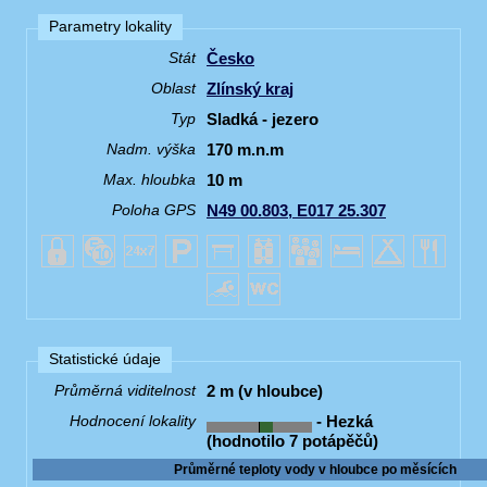
Parametry lokality
Česko
Stát
Zlínský kraj
Oblast
Sladká - jezero
Typ
170 m.n.m
Nadm. výška
10 m
Max. hloubka
N49 00.803, E017 25.307
Poloha GPS
Statistické údaje
2 m (v hloubce)
Průměrná viditelnost
- Hezká
Hodnocení lokality
(hodnotilo 7 potápěčů)
Průměrné teploty vody v hloubce po měsících