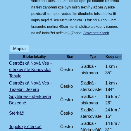
viditelnost klesla na 3m odtud opět po hladině ke břehu
na třetí zanoření kde byly místy lekníny až 5m vysoké
pozdravil sem pod vodou 1m dlouhého tolstolobika tři
kapry největší asi80cm lín 55cm 11štik od 40 do 80cm
krásného perlína 40cm menší plotice a okouny (sumec
na mě bohužel nečekal) (Zapsal
Bravenec Karel
)
Mapka
Blízké lokality
Stát
Typ
Kudy tam
Ostrožská Nová Ves -
Sladká -
1 km /
štěrkoviště Kunovská
Česko
pískovna
35°
Tabule
Ostrožská Nová Ves -
Sladká -
1 km /
Česko
Těžební Jezero
štěrkoviště
184°
Spytihněv - šterkovna
Sladká -
16 km /
Česko
Bezedné
pískovna
26°
Sladká -
24 km /
Štěrkáč
Česko
štěrkoviště
15°
Sladká -
14 km /
Topolský štěrkáč
Česko
štěrkoviště
31°