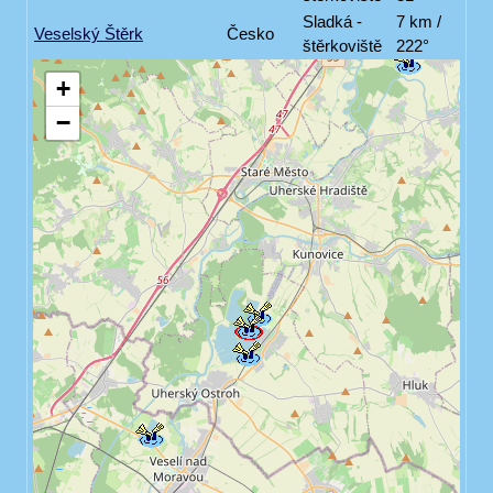
Sladká -
7 km /
Veselský Štěrk
Česko
štěrkoviště
222°