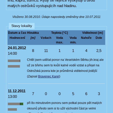
línů, kaprů, sumců. Ryby se nejvíce vyskytují u dvou
malých ostrůvků vystupujícíh nad hladinu.
Vloženo 30.08.2010. Údaje naposledy změněny dne 10.07.2011
Stavy lokality
Datum a čas
Hloubka
Teplota [°C]
Viditelnost [m]
Hodnocení
[m]
Vzduch
Voda
Voda
Nahoře
Dole
max.
min.
24.01.2012
8
11
1
1
4
2,5
14:00
Chtěl jsem udělat ponor na Veselském štěrku jih.kraj ale
už ze břehu sem to kvůli kalné vodě vzdal a přejel na
Ostrožská jezera kde je průměrná viditelnost jistější
(Zapsal
Bravenec Karel
)
11.12.2011
7
0
0
5
6
3
13:00
při 8o minutovém ponoru sem potkal pouze pět malých
okounů přesto sem si to užil východní část je velmi