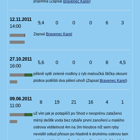
příjemná (Zapsal
Bravenec Karel
)
12.11.2011
9,4
0
0
0
6
3
14:00
Zapsal
Bravenec Karel
27.10.2011
5,6
0
0
0
8
4,5
16:00
pěkně sytě zelené rostliny z ryb maloučká štička okouni
plotice potěšili dva pěkní uhoři (Zapsal
Bravenec Karel
)
09.06.2011
8
19
21
16
4
1
11:00
už vím jak je potapěči po 5hod v neoprénu zataženo
mírný deštík voda bez rybáře první zanoření u malého
ostrova viditelnost 4m na 3m hloubce níž sem ryby
neviděl odtud přesun po hladině k druhému ostrovu tam