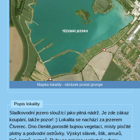
Mapka lokality - obrázek poslal grunge
Popis lokality
Sladkovodní jezero sloužící jako pitná nádrž. Je zde zákaz
koupání, takže pozor! :) Lokalita se nachází za jezerem
Čtverec. Dno členité,porostlé bujnou vegetací, místy písčité
plotny a podvodní ostrůvky. Výskyt slávek, štik, amurů,