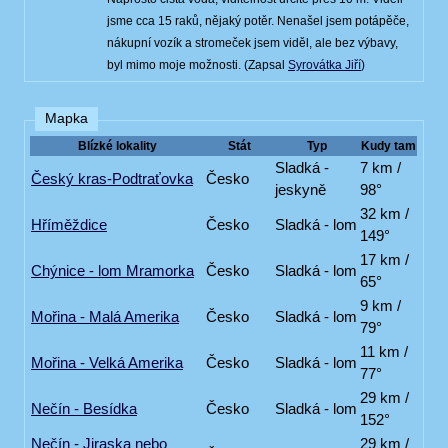
jsme cca 15 raků, nějaký potěr. Nenašel jsem potápěče,
nákupní vozík a stromeček jsem viděl, ale bez výbavy,
byl mimo moje možnosti. (Zapsal
Syrovátka Jiří
)
Mapka
Blízké lokality
Stát
Typ
Kudy tam
Sladká -
7 km /
Český kras-Podtraťovka
Česko
jeskyně
98°
32 km /
Hříměždice
Česko
Sladká - lom
149°
17 km /
Chýnice - lom Mramorka
Česko
Sladká - lom
65°
9 km /
Mořina - Malá Amerika
Česko
Sladká - lom
79°
11 km /
Mořina - Velká Amerika
Česko
Sladká - lom
77°
29 km /
Nečín - Besídka
Česko
Sladká - lom
152°
Nečín - Jiraska nebo
29 km /