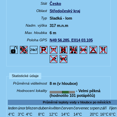
Česko
Stát
Středočeský kraj
Oblast
Sladká - lom
Typ
317 m.n.m
Nadm. výška
6 m
Max. hloubka
N49 56.285, E014 03.105
Poloha GPS
Statistické údaje
8 m (v hloubce)
Průměrná viditelnost
- Velmi pěkná
Hodnocení lokality
(hodnotilo 101 potápěčů)
Průměrné teploty vody v hloubce po měsících
leden
únor
březen
duben
květen
červen
červenec
srpen
září
říjen
4°C
3°C
4°C
8°C
12°C
14°C
14°C
20°C
16°C
6°C