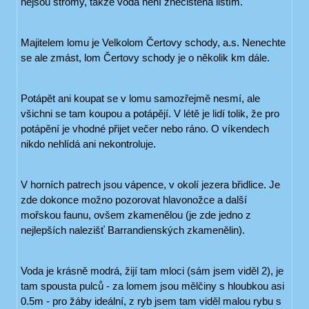
nejsou stromy, takže voda není znečištěna listím.
Majitelem lomu je Velkolom Čertovy schody, a.s. Nenechte
se ale zmást, lom Čertovy schody je o několik km dále.
Potápět ani koupat se v lomu samozřejmě nesmí, ale
všichni se tam koupou a potápějí. V létě je lidí tolik, že pro
potápění je vhodné přijet večer nebo ráno. O víkendech
nikdo nehlídá ani nekontroluje.
V horních patrech jsou vápence, v okolí jezera břidlice. Je
zde dokonce možno pozorovat hlavonožce a další
mořskou faunu, ovšem zkamenělou (je zde jedno z
nejlepších nalezišť Barrandienských zkamenělin).
Voda je krásně modrá, žijí tam mloci (sám jsem viděl 2), je
tam spousta pulců - za lomem jsou mělčiny s hloubkou asi
0.5m - pro žáby ideální, z ryb jsem tam viděl malou rybu s