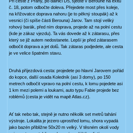
Při cestě z Prahy, po dálnici D5, sjeďte v Berouně na exitu
č. 18, potom odbočte doleva. Přejedete most přes koleje,
na křižovatce doprava nahoru (je to pěkný stoupák) až k
vesnici (či spíše části Berouna) Jarov. Tam stojí veliký
rohový barák, před ním doprava, projede až na polní cestu
(kde je zákaz vjezdu). Ta vás dovede až k zátarasu, přes
který se již autem nedostanete. Lepší je před zátarasem
odbočit doprava a jet dolů. Tak zátaras podjedete, ale cesta
je ve velice špatném stavu.
Druhá příjezdová cesta: projedete po hlavní Jarovem pořád
do kopce, další osada Koledník (asi 3 domy), po 150
metrech odbočit vpravo na polní cestu, k lomu pojedete asi
1 km mezi polemi a loukami, auto typu Fabie projede bez
roblémů (cesta je vidět na mapě Atlas.cz).
Ať tak nebo tak, stejně je nutno několik set metrů tahání
výstroje. Lokalita je jezero uprostřed lomu, shora vypadá
jako bazén přibližne 50x20 m velký. V těsném okolí vody