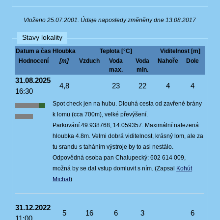
Vloženo 25.07.2001. Údaje naposledy změněny dne 13.08.2017
Stavy lokality
Datum a čas
Hloubka
Teplota [°C]
Viditelnost [m]
Hodnocení
[m]
Vzduch
Voda
Voda
Nahoře
Dole
max.
min.
31.08.2025
4,8
23
22
4
4
16:30
Spot check jen na hubu. Dlouhá cesta od zavřené brány
k lomu (cca 700m), velké převýšení.
Parkování:49.938768, 14.059357. Maximální nalezená
hloubka 4.8m. Velmi dobrá viditelnost, krásný lom, ale za
tu srandu s taháním výstroje by to asi nestálo.
Odpovědná osoba pan Chalupecký: 602 614 009,
možná by se dal vstup domluvit s ním. (Zapsal
Kohút
Michal
)
31.12.2022
5
16
6
3
6
11:00