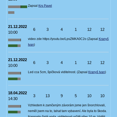
Zapsal
Krs Pavel
21.12.2022
6
3
4
1
12
12
10:00
video zde https://youtu.be/LpsZMKA0C2o (Zapsal
Kranyš
Ivan
)
21.12.2022
6
3
4
1
12
12
10:00
Led cca 5cm, špičková viditelnost. (Zapsal
Kranyš Ivan
)
18.04.2022
3
13
9
5
10
10
14:30
Vzhledem k zamčeným závorám jsme jen šnorchlovali,
neměl jsem na to, tahat tam vybavení. Ale byla to škoda.
Naprosto čistá voda, viditelnost určitě přes 10 m. Viděli