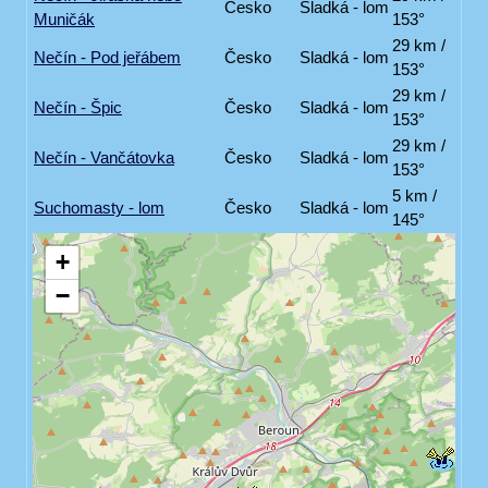
Česko
Sladká - lom
Muničák
153°
29 km /
Nečín - Pod jeřábem
Česko
Sladká - lom
153°
29 km /
Nečín - Špic
Česko
Sladká - lom
153°
29 km /
Nečín - Vančátovka
Česko
Sladká - lom
153°
5 km /
Suchomasty - lom
Česko
Sladká - lom
145°