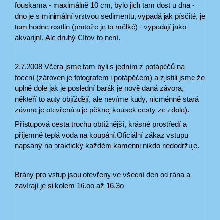
fouskama - maximálně 10 cm, bylo jich tam dost u dna -
dno je s minimální vrstvou sedimentu, vypadá jak písčité, je
tam hodne rostlin (protože je to mělké) - vypadají jako
akvarijní. Ale druhý Cítov to není.
2.7.2008 Včera jsme tam byli s jedním z potápěčů na
focení (zároven je fotografem i potápěčem) a zjistili jsme že
uplně dole jak je poslední barák je nově daná závora,
někteří to auty objíždějí, ale nevíme kudy, nicménně stará
závora je otevřená a je pěknej kousek cesty ze zdola).
Přístupová cesta trochu obtížnější, krásné prostředí a
příjemně teplá voda na koupání.Oficiální zákaz vstupu
napsaný na prakticky každém kamenni nikdo nedodržuje.
Brány pro vstup jsou otevřeny ve všední den od rána a
zavírají je si kolem 16.oo až 16.3o