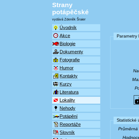
Strany
potápěčské
vydává Zdeněk Šraier
Úvodník
Akce
Parametry l
Biologie
Dokumenty
Fotografie
Humor
Na
Kontakty
Max
Kurzy
P
Literatura
Lokality
Nehody
Potápění
Statistické
Reportáže
Průměrná v
Slovník
Hodnocen