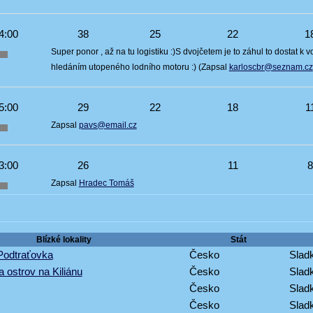
4:00
38
25
22
1
Super ponor , až na tu logistiku :)S dvojčetem je to záhul to dostat k
hledáním utopeného lodního motoru :) (Zapsal
karloscbr@seznam.cz
5:00
29
22
18
1
Zapsal
pavs@email.cz
3:00
26
11
Zapsal
Hradec Tomáš
Blízké lokality
Stát
Podtraťovka
Česko
Sladk
a ostrov na Kiliánu
Česko
Sladk
Česko
Sladk
Česko
Sladk