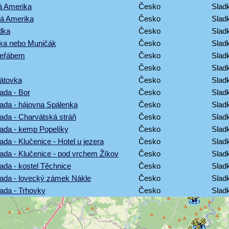
á Amerika
Česko
Sladk
ká Amerika
Česko
Sladk
dka
Česko
Sladk
ska nebo Muničák
Česko
Sladk
jeřábem
Česko
Sladk
Česko
Sladk
átovka
Česko
Sladk
ada - Bor
Česko
Sladk
rada - hájovna Spálenka
Česko
Sladk
rada - Charvátská stráň
Česko
Sladk
rada - kemp Popelíky
Česko
Sladk
ada - Klučenice - Hotel u jezera
Česko
Sladk
rada - Klučenice - pod vrchem Žíkov
Česko
Sladk
ada - kostel Těchnice
Česko
Sladk
rada - lovecký zámek Nákle
Česko
Sladk
rada - Trhovky
Česko
Sladk