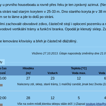
 u prvního houseboatu a rovně přes řeku je ten zprávný azimut. (Neza
na stráni nad starým korytem v 25-33 m. Dno starého koryta je v 38 
 se to láme a jde to dolů po stráni.
elmi zachovalé obvodové zdivo, částečně stojí i oplocení pozemku a n
odové vertikální trámy a funkční branka. Opodál je klenutý sklep. Z
je lemováno křovisky a břeh je částečně dlážděný.
Vloženo 27.10.2013. Údaje naposledy změněny dne 21.
ty
a čas
Hloubka
Teplota [°C]
cení
[m]
Vzduch
Voda max.
Voda 
5:00
27
23
12
Nalezeny zdi, sklep, staré trámy, 1 maličký candát, jinak bez života (
2:00
28
12
5
Vše na svém místě,klenba sklepu stále drží :) (Zapsal
soukup.jirka@