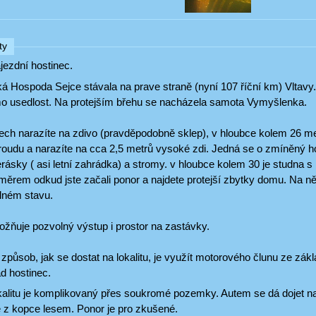
ty
jezdní hostinec.
á Hospoda Sejce stávala na prave straně (nyní 107 říční km) Vltavy. P
mo usedlost. Na protejším břehu se nacházela samota Vymyšlenka.
ech narazíte na zdivo (pravděpodobně sklep), v hloubce kolem 26 met
roudu a narazíte na cca 2,5 metrů vysoké zdi. Jedná se o zmíněný ho
erásky ( asi letní zahrádka) a stromy. v hloubce kolem 30 je studna 
směrem odkud jste začali ponor a najdete protejší zbytky domu. Na n
plném stavu.
ožňuje pozvolný výstup i prostor na zastávky.
způsob, jak se dostat na lokalitu, je využít motorového člunu ze zák
d hostinec.
okalitu je komplikovaný přes soukromé pozemky. Autem se dá dojet n
 z kopce lesem. Ponor je pro zkušené.