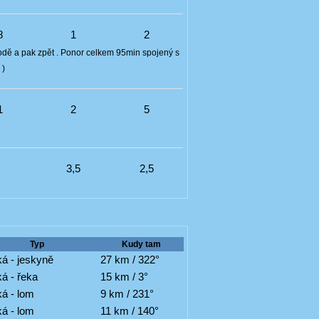
8
1
2
 vodě a pak zpět . Ponor celkem 95min spojený s
)
1
2
5
8
3,5
2,5
Typ
Kudy tam
á - jeskyně
27 km / 322°
á - řeka
15 km / 3°
á - lom
9 km / 231°
á - lom
11 km / 140°