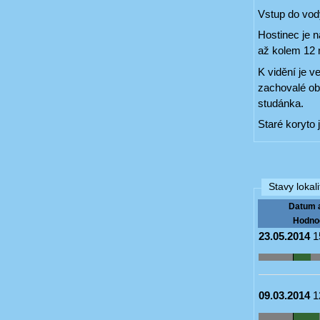
Vstup do vody
Hostinec je 
až kolem 12 m
K vidění je v
zachovalé obv
studánka.
Staré koryto 
Stavy lokali
Datum 
Hodno
23.05.2014
1
09.03.2014
1