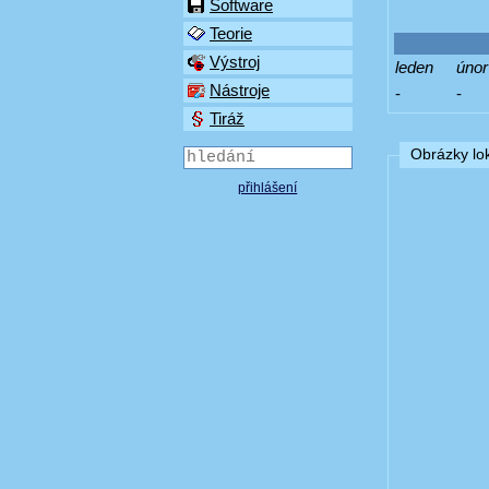
Software
Teorie
Výstroj
leden
únor
Nástroje
-
-
Tiráž
Obrázky lok
přihlášení