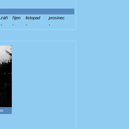
září
říjen
listopad
prosinec
-
-
-
-
hiv