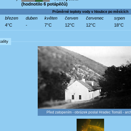
(hodnotilo 6 potápěčů)
Průměrné teploty vody v hloubce po měsících
březen
duben
květen
červen
červenec
srpen
4°C
-
7°C
12°C
12°C
18°C
ality
Před zatopením - obrázek poslal Hradec Tomáš - arc