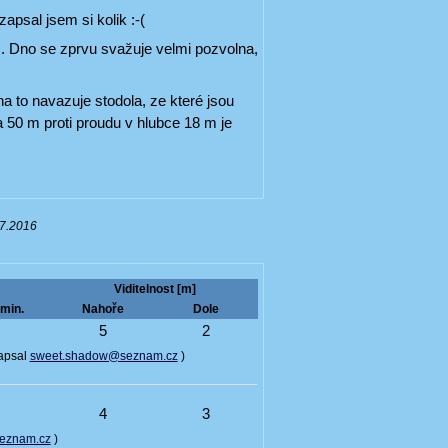
psal jsem si kolik :-(
m. Dno se zprvu svažuje velmi pozvolna,
a to navazuje stodola, ze které jsou
a 50 m proti proudu v hlubce 18 m je
07.2016
Viditelnost [m]
min.
Nahoře
Dole
6
5
2
Zapsal
sweet.shadow@seznam.cz
)
4
4
3
seznam.cz
)