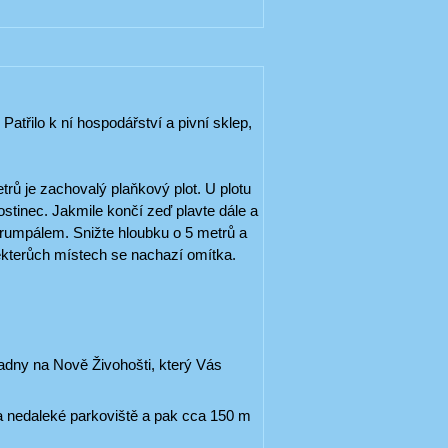
atřilo k ní hospodářství a pivní sklep,
rů je zachovalý plaňkový plot. U plotu
stinec. Jakmile končí zeď plavte dále a
s rumpálem. Snižte hloubku o 5 metrů a
ěkterůch místech se nachazí omítka.
ladny na Nově Živohošti, který Vás
a nedaleké parkoviště a pak cca 150 m