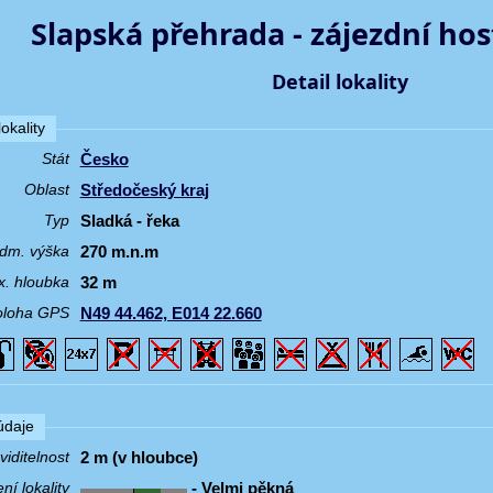
Slapská přehrada - zájezdní hos
Detail lokality
okality
Česko
Stát
Středočeský kraj
Oblast
Sladká - řeka
Typ
270 m.n.m
dm. výška
32 m
. hloubka
N49 44.462, E014 22.660
oloha GPS
 údaje
2 m (v hloubce)
iditelnost
- Velmi pěkná
í lokality