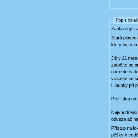
Popis lokali
Zaplavený zá
Stará plaveck
který byl mi
Již v 21 metr
zatočíte po p
narazíte na t
vracejte se 
Hloubky při 
Profil dna um
Nejvhodnější 
odveze až na
Přístup na l
pěšky k vodě