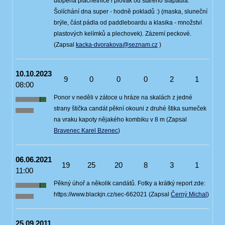
utopená plachetnice i plovák od starého šlapadla.
Šolíchání dna super - hodně pokladů :) (maska, sluneční
brýle, část pádla od paddleboardu a klasika - množství
plastových kelímků a plechovek). Zázemí peckové.
(Zapsal
kacka-dvorakova@seznam.cz
)
10.10.2023
9
0
0
0
2
1
08:00
Ponor v neděli v zátoce u hráze na skalách z jedné
strany štička candát pěkní okouni z druhé štika sumeček
na vraku kapoty nějakého kombiku v 8 m (Zapsal
Bravenec Karel Bzenec
)
06.06.2021
19
25
20
8
3
1
11:00
Pěkný úhoř a několik candátů. Fotky a krátký report zde:
https://www.blackjn.cz/sec-662021 (Zapsal
Černý Michal
)
25.09.2011