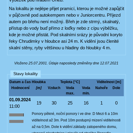
Na lokalitu je nejlépe přijet pramicí, kterou je možné zapůjčit
v půjčovně pod autokempem nebo v Juniorcentru. Příjezd
autem po břehu není možný. Břeh je zde strmý, skalnatý,
přístup do vody buď přímo z loďky nebo z cípu výběžku,
kde je možné přistát. Pod skalními srázy je původní koryto
řeky Chrudimky v hloubce asi 24 m. K vidění jsou členité
skalní stěny, ryby většinou u hladiny do hloubky 4 m.
Vloženo 25.07.2001. Údaje naposledy změněny dne 12.07.2021
Stavy lokality
Datum a čas
Hloubka
Teplota [°C]
Viditelnost [m]
Hodnocení
[m]
Vzduch
Voda
Voda
Nahoře
Dole
max.
min.
01.09.2024
19
30
25
16
1
0
11:00
Ponory pěkné, noční ponory i ve dne :D Mezi 6 a 10m
viditelnost až 3m. Pod 10m postupný mizení viditelnosti
až na 0,5m. Dole k vidění základy zatopeného domu,