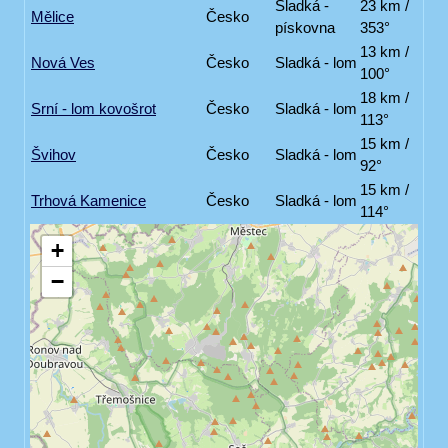
Sladká -
23 km /
Mělice
Česko
pískovna
353°
13 km /
Nová Ves
Česko
Sladká - lom
100°
18 km /
Srní - lom kovošrot
Česko
Sladká - lom
113°
15 km /
Švihov
Česko
Sladká - lom
92°
15 km /
Trhová Kamenice
Česko
Sladká - lom
114°