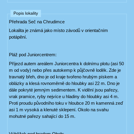
Popis lokality
Přehrada Seč na Chrudimce
Lokalita je známá jako místo závodů v orientačním
potápění.
Pláž pod Juniorcentrem:
Příjezd autem areálem Juniorcentra k dolnímu plotu (asi 50
m od vody) nebo přes autokemp k půjčovně loděk. Zde je
travnatý břeh, dno je od kraje tvořeno hrubým pískem a
oblázky a klesá rovnoměrně do hloubky asi 22 m. Dno je
dále pokryté jemným sedimentem. K vidění jsou pařezy,
vrak pramice, ryby nejvíce u hladiny do hloubky asi 4 m.
Proti proudu původního toku v hloubce 20 m kamenná zeď
asi 1 m vysoká a klenuté sklepení. Okolo na svahu
mohutné pařezy sahající do 15 m.
Výběžek pod hradem Oheb: