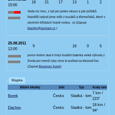
18
21
17
13
1
2
15:00
Voda nic moc, z ryb jen jeden okoun a pár ježdíků.
Největší radost jsme měli z kozáků a křemeňáků, které v
okolních břízkách hojně rostou. :o) (Zapsal
blackjn@seznam.cz
)
25.08.2011
9
16
0
5
12:00
ponor kolem skal k hrázi kvalitní baterka velká výhoda z
života jen menší ryby chce to počkat na klesnutí řas
(Zapsal
Bravenec Karel
)
Mapka
Blízké lokality
Stát
Typ
Kudy tam
7 km /
Borek
Česko
Sladká - lom
223°
18 km /
Dachov
Česko
Sladká - lom
94°