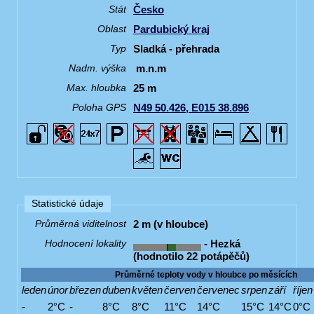
Česko
Stát
Pardubický kraj
Oblast
Sladká - přehrada
Typ
m.n.m
Nadm. výška
25 m
Max. hloubka
N49 50.426, E015 38.896
Poloha GPS
Statistické údaje
2 m (v hloubce)
Průměrná viditelnost
- Hezká
Hodnocení lokality
(hodnotilo 22 potápěčů)
Průměrné teploty vody v hloubce po měsících
leden
únor
březen
duben
květen
červen
červenec
srpen
září
říjen
-
2°C
-
8°C
8°C
11°C
14°C
15°C
14°C
0°C