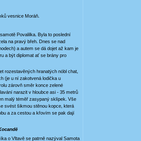
mků vesnice Moráň.
samotě Povalilka. Byla to poslední
zela na pravý břeh. Dnes se nad
schodech) a autem se dá dojet až kam je
u a být diplomat ať se brány pro
let rozestavěných hranatých nóbl chat,
h (je u ní zakotvená lodička u
rolu zárovň směr konce zelené
avání narazit v hloubce asi - 35 metrů
jen malý téměř zasypaný sklípek. Vše
e svést šikmou stěnou kopce, která
obu a za cestou a křovím se pak dají
 Kocandě
íka o Vltavě se patrně nazýval Samota