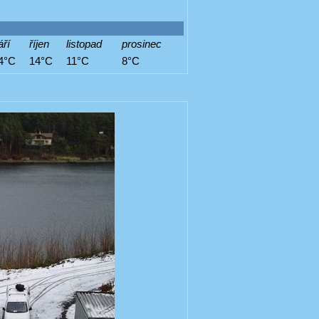
áří
říjen
listopad
prosinec
4°C
14°C
11°C
8°C