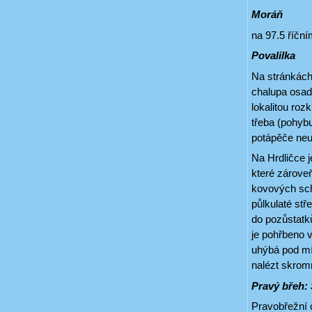
Moráň
na 97.5 říčn
Povalilka
Na stránkách 
chalupa osad
lokalitou roz
třeba (pohybu
potápěče neu
Na Hrdličce j
které zároveň
kovových sch
půlkulaté stř
do pozůstatk
je pohřbeno 
uhýbá pod mír
nalézt skrom
Pravý břeh:
Pravobřežní 