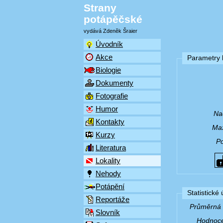
Strany
potápěčské
vydává Zdeněk Šraier
Úvodník
Akce
Parametry l
Biologie
Dokumenty
Fotografie
Humor
Na
Kontakty
Max
Kurzy
P
Literatura
Lokality
Nehody
Potápění
Statistické
Reportáže
Průměrná v
Slovník
Hodnocen