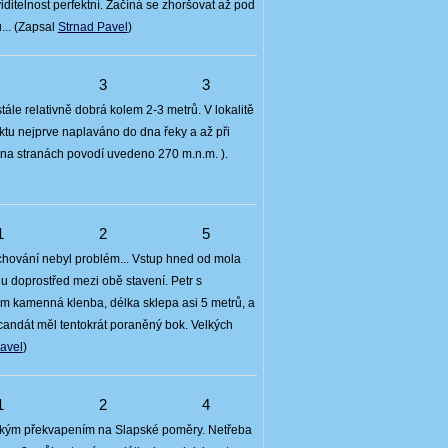
ditelnost perfektní. Začíná se zhoršovat až pod
... (Zapsal
Strnad Pavel
)
4
3
3
tále relativně dobrá kolem 2-3 metrů. V lokalitě
tu nejprve naplaváno do dna řeky a až při
 (na stranách povodí uvedeno 270 m.n.m. ).
1
2
5
 chování nebyl problém... Vstup hned od mola
u doprostřed mezi obě stavení. Petr s
am kamenná klenba, délka sklepa asi 5 metrů, a
ří candát měl tentokrát poraněný bok. Velkých
avel
)
1
2
4
velkým překvapením na Slapské poměry. Netřeba