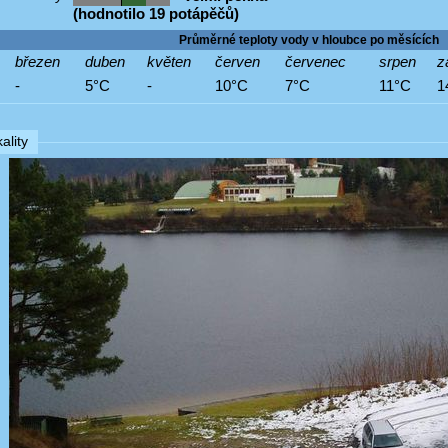
(hodnotilo 19 potápěčů)
Průměrné teploty vody v hloubce po měsících
březen
duben
květen
červen
červenec
srpen
z
-
5°C
-
10°C
7°C
11°C
1
ality