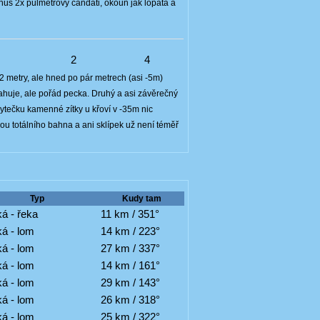
onus 2x půlmetrový candáti, okoun jak lopata a
7
2
4
2 metry, ale hned po pár metrech (asi -5m)
atahuje, ale pořád pecka. Druhý a asi závěrečný
bytečku kamenné zítky u křoví v -35m nic
u totálního bahna a ani sklípek už není téměř
Typ
Kudy tam
á - řeka
11 km / 351°
á - lom
14 km / 223°
á - lom
27 km / 337°
á - lom
14 km / 161°
á - lom
29 km / 143°
á - lom
26 km / 318°
á - lom
25 km / 322°