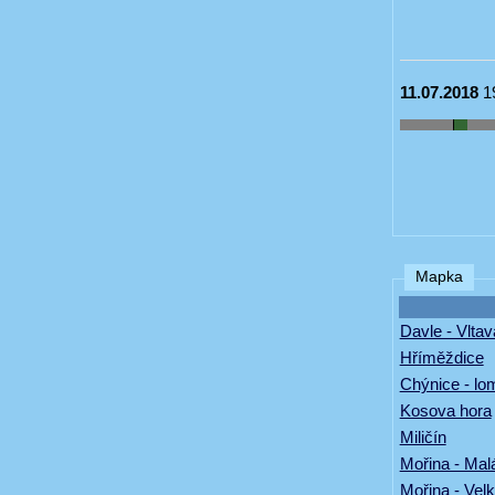
11.07.2018
1
Mapka
Davle - Vltav
Hříměždice
Chýnice - l
Kosova hora
Miličín
Mořina - Mal
Mořina - Vel