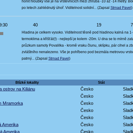
honit hloubky vše je na vrstevnicích mezi zhruba -10 až -14 metry. B
po letech zahlédnutý úhoř. Viditelnost solidní... (Zapsal
Strnad Pavel
)
9:30
40
19
Hladina je celkem vysoko. Viditelnost těsně pod hladinou kalná na 1-
termoklima a křišťál(!) - nejlepší je kolem -20m. U dna se to mírně z
průzkum samoty Povalilka - kromě vraku člunu, sklípku, pár cihel a z
zvláštního nenalezeno. Vše je pohřbeno pod bezmála metrovou vrstvo
patrný... (Zapsal
Strnad Pavel
)
Blízké lokality
Stát
a ostrov na Kiliánu
Česko
Sladk
Česko
Sladk
om Mramorka
Česko
Sladk
Česko
Sladk
Česko
Sladk
á Amerika
Česko
Sladk
ká Amerika
Česko
Sladk