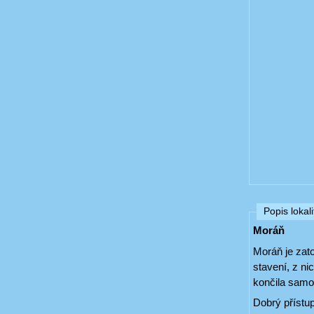
Popis lokali
Moráň
Moráň je zat
stavení, z ni
končila samot
Dobrý přístup