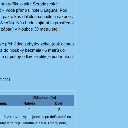
 místu říkalo také Šeradosvské
až k vodě přímo u hotelu Laguna. Pod
et, pak o kus dál dlouhá nudle a nakonec
&z=18). Nás bude zajímat ta prostřední
západ) v hloubce 39 metrů stojí
e přehlédnou zbytky zdiva (což cestou
až do hloubky bezmála 46 metrů do
 a úspěšný odlov lokality je podmínkou!
12.2021
Viditelnost [m]
min.
Nahoře
Dole
9
4
2
apech za hovno, vydal jsem se po delší době na
y. A nelituji. Hladina je asi o 3 metry dole,