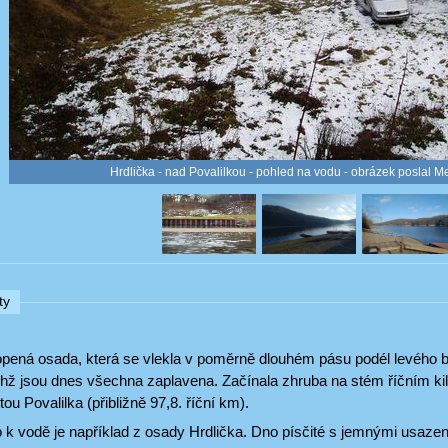
Hrdlička - nad Povalilkou - pohled na vodu - obrázek poslal M
ty
opená osada, která se vlekla v poměrně dlouhém pásu podél levého bř
chž jsou dnes všechna zaplavena. Začínala zhruba na stém říčním kil
ou Povalilka (přibližně 97,8. říční km).
 k vodě je například z osady Hrdlička. Dno písčité s jemnými usaze