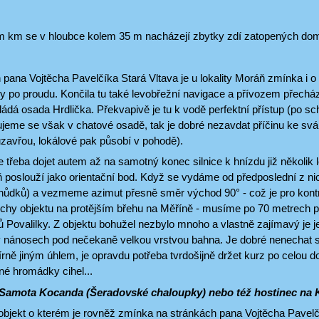
ím km se v hloubce kolem 35 m nacházejí zbytky zdí zatopených do
pana Vojtěcha Pavelčíka Stará Vltava je u lokality Moráň zmínka i o 
y po proudu. Končila tu také levobřežní navigace a přívozem přechá
kládá osada Hrdlička. Překvapivě je tu k vodě perfektní přístup (po 
jeme se však v chatové osadě, tak je dobré nezavdat příčinu ke svár
zavřou, lokálové pak působí v pohodě).
e třeba dojet autem až na samotný konec silnice k hnízdu již několik 
 poslouží jako orientační bod. Když se vydáme od předposlední z nic
ůdků) a vezmeme azimut přesně směr východ 90° - což je pro kont
echy objektu na protějším břehu na Měříně - musíme po 70 metrech pl
ů Povalilky. Z objektu bohužel nezbylo mnoho a vlastně zajímavý je 
v nánosech pod nečekaně velkou vrstvou bahna. Je dobré nenechat s
ně jiným úhlem, je opravdu potřeba tvrdošijně držet kurz po celou d
né hromádky cihel...
 Samota Kocanda (Šeradovské chaloupky) nebo též hostinec na
objekt o kterém je rovněž zmínka na stránkách pana Vojtěcha Pavelč