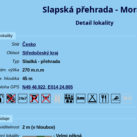
Slapská přehrada - Mo
Detail lokality
okality
Česko
Stát
Středočeský kraj
Oblast
Sladká - přehrada
Typ
270 m.n.m
dm. výška
45 m
. hloubka
N49 46.922, E014 24.805
oloha GPS
 údaje
2 m (v hloubce)
iditelnost
- Velmi pěkná
í lokality