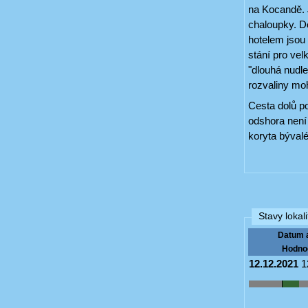
na Kocandě. 
chaloupky. Do
hotelem jsou 
stání pro ve
"dlouhá nudl
rozvaliny mo
Cesta dolů p
odshora není
koryta býval
Stavy lokali
Datum 
Hodno
12.12.2021
1