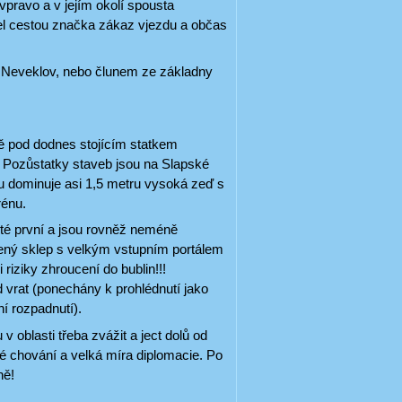
 vpravo a v jejím okolí spousta
žel cestou značka zákaz vjezdu a občas
a Neveklov, nebo člunem ze základny
ě pod dodnes stojícím statkem
 Pozůstatky staveb jsou na Slapské
 dominuje asi 1,5 metru vysoká zeď s
erénu.
 té první a jsou rovněž neméně
ený sklep s velkým vstupním portálem
iziky zhroucení do bublin!!!
d vrat (ponechány k prohlédnutí jako
ní rozpadnutí).
blasti třeba zvážit a ject dolů od
né chování a velká míra diplomacie. Po
ně!