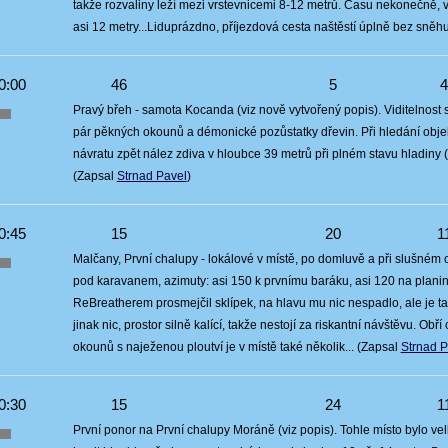
takže rozvaliny leží mezi vrstevnicemi 8-12 metrů. Času nekonečně, vi
asi 12 metry...Liduprázdno, příjezdová cesta naštěstí úplně bez sněhu
0:00
46
5
Pravý břeh - samota Kocanda (viz nově vytvořený popis). Viditelnost s
pár pěkných okounů a démonické pozůstatky dřevin. Při hledání objek
návratu zpět nález zdiva v hloubce 39 metrů při plném stavu hladiny
(Zapsal
Strnad Pavel
)
0:45
15
20
1
Malčany, První chalupy - lokálové v místě, po domluvě a při slušném
pod karavanem, azimuty: asi 150 k prvnímu baráku, asi 120 na planin
ReBreatherem prosmejčil sklípek, na hlavu mu nic nespadlo, ale je t
jinak nic, prostor silně kalící, takže nestojí za riskantní návštěvu. Ob
okounů s naježenou ploutví je v místě také několik... (Zapsal
Strnad P
0:30
15
24
1
První ponor na První chalupy Moráně (viz popis). Tohle místo bylo 