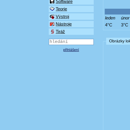
Software
Teorie
Výstroj
leden
únor
Nástroje
4°C
3°C
Tiráž
Obrázky lok
přihlášení