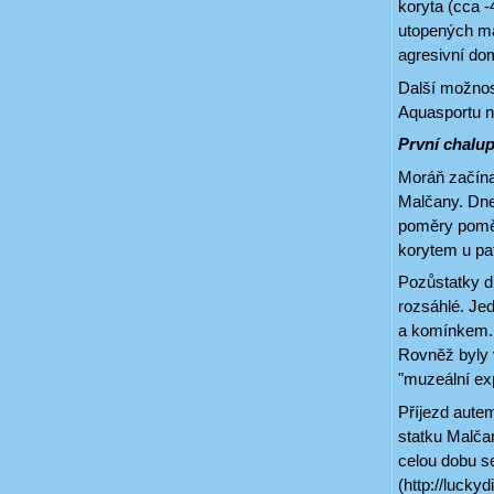
koryta (cca -
utopených mal
agresivní dom
Další možnos
Aquasportu na
První chalu
Moráň začína
Malčany. Dne
poměry poměr
korytem u pat
Pozůstatky d
rozsáhlé. Je
a komínkem. 
Rovněž byly v
"muzeální exp
Příjezd aute
statku Malčan
celou dobu 
(http://luck