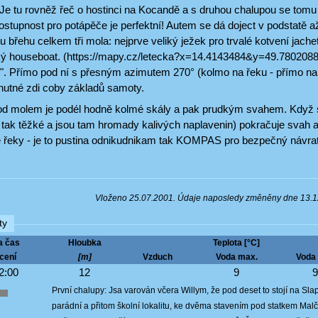
Je tu rovněž řeč o hostinci na Kocandě a s druhou chalupou se tomu
stupnost pro potápěče je perfektní! Autem se dá doject v podstatě 
u břehu celkem tři mola: nejprve veliký ježek pro trvalé kotvení jach
lký houseboat. (https://mapy.cz/letecka?x=14.4143484&y=49.7802088
e". Přímo pod ní s přesným azimutem 270° (kolmo na řeku - přímo na 
hutné zdi coby základů samoty.
od molem je podél hodně kolmé skály a pak prudkým svahem. Když s
 tak těžké a jsou tam hromady kalivých naplavenin) pokračuje svah 
é řeky - je to pustina odnikudnikam tak KOMPAS pro bezpečný návrat
Vloženo 25.07.2001. Údaje naposledy změněny dne 13.
ty
a čas
Hloubka
Teplota [°C]
cení
[m]
Vzduch
Voda max.
Voda 
2:00
12
9
První chalupy: Jsa varován včera Willym, že pod deset to stojí na Sl
parádní a přitom školní lokalitu, ke dvěma stavením pod statkem Malčan