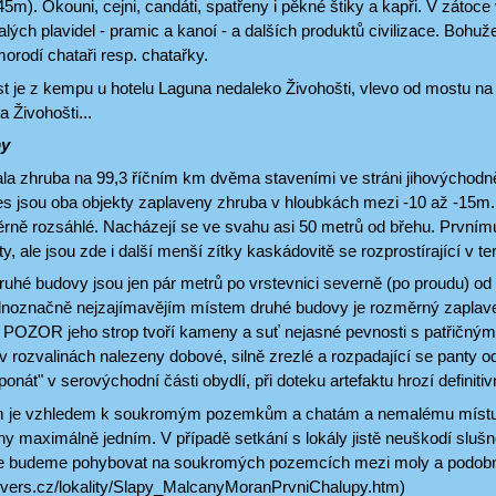
45m). Okouni, cejni, candáti, spatřeny i pěkné štiky a kapři. V zátoce
ých plavidel - pramic a kanoí - a dalších produktů civilizace. Bohu
orodí chataři resp. chatařky.
t je z kempu u hotelu Laguna nedaleko Živohošti, vlevo od mostu n
 Živohošti...
py
la zhruba na 99,3 říčním km dvěma staveními ve stráni jihovýchodn
s jsou oba objekty zaplaveny zhruba v hloubkách mezi -10 až -15m.
ně rozsáhlé. Nacházejí se ve svahu asi 50 metrů od břehu. Prvnímu
y, ale jsou zde i další menší zítky kaskádovitě se rozprostírající v t
ruhé budovy jsou jen pár metrů po vrstevnici severně (po proudu) od
dnoznačně nejzajímavějím místem druhé budovy je rozměrný zaplav
POZOR jeho strop tvoří kameny a suť nejasné pevnosti s patřičnými r
 rozvalinách nalezeny dobové, silně zrezlé a rozpadající se panty o
onát" v serovýchodní části obydlí, při doteku artefaktu hrozí definitiv
m je vzhledem k soukromým pozemkům a chatám a nemalému místu v o
y maximálně jedním. V případě setkání s lokály jistě neuškodí sluš
se budeme pohybovat na soukromých pozemcích mezi moly a podob
ydivers.cz/lokality/Slapy_MalcanyMoranPrvniChalupy.htm)