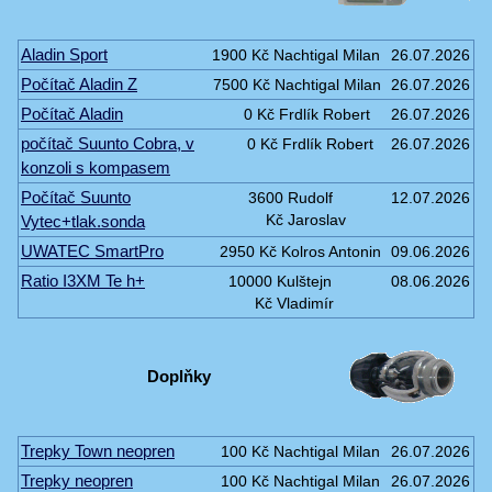
Aladin Sport
1900 Kč
Nachtigal Milan
26.07.2026
Počítač Aladin Z
7500 Kč
Nachtigal Milan
26.07.2026
Počítač Aladin
0 Kč
Frdlík Robert
26.07.2026
počítač Suunto Cobra, v
0 Kč
Frdlík Robert
26.07.2026
konzoli s kompasem
Počítač Suunto
3600
Rudolf
12.07.2026
Vytec+tlak.sonda
Kč
Jaroslav
UWATEC SmartPro
2950 Kč
Kolros Antonin
09.06.2026
Ratio I3XM Te h+
10000
Kulštejn
08.06.2026
Kč
Vladimír
Doplňky
Trepky Town neopren
100 Kč
Nachtigal Milan
26.07.2026
Trepky neopren
100 Kč
Nachtigal Milan
26.07.2026