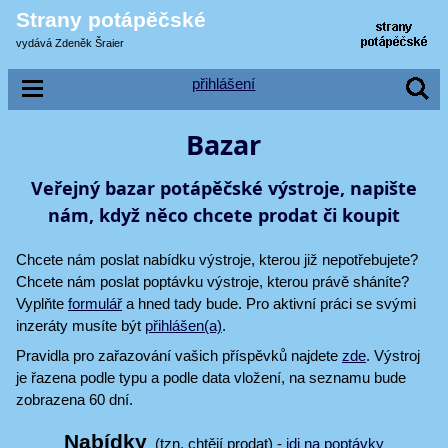
Strany potápěčské
vydává Zdeněk Šraier
přihlášení
Bazar
Veřejný bazar potápěčské výstroje, napište
nám, když něco chcete prodat či koupit
Chcete nám poslat nabídku výstroje, kterou již nepotřebujete?
Chcete nám poslat poptávku výstroje, kterou právě sháníte?
Vyplňte
formulář
a hned tady bude. Pro aktivní práci se svými
inzeráty musíte být
přihlášen(a)
.
Pravidla pro zařazování vašich příspěvků najdete
zde
. Výstroj
je řazena podle typu a podle data vložení, na seznamu bude
zobrazena 60 dní.
Nabídky
(tzn. chtějí prodat) -
jdi na poptávky