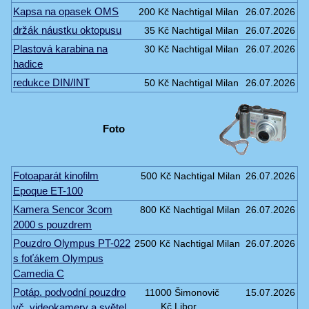
Kapsa na opasek OMS
200 Kč
Nachtigal Milan
26.07.2026
držák náustku oktopusu
35 Kč
Nachtigal Milan
26.07.2026
Plastová karabina na
30 Kč
Nachtigal Milan
26.07.2026
hadice
redukce DIN/INT
50 Kč
Nachtigal Milan
26.07.2026
Foto
Fotoaparát kinofilm
500 Kč
Nachtigal Milan
26.07.2026
Epoque ET-100
Kamera Sencor 3com
800 Kč
Nachtigal Milan
26.07.2026
2000 s pouzdrem
Pouzdro Olympus PT-022
2500 Kč
Nachtigal Milan
26.07.2026
s foťákem Olympus
Camedia C
Potáp. podvodní pouzdro
11000
Šimonovič
15.07.2026
vč. videokamery a světel
Kč
Libor