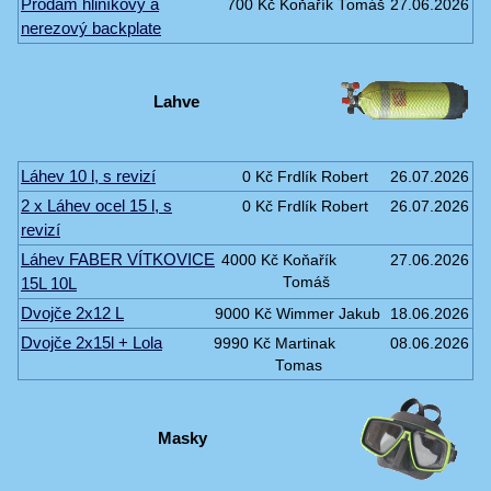
Prodám hliníkový a
700 Kč
Koňařík Tomáš
27.06.2026
nerezový backplate
Lahve
Láhev 10 l, s revizí
0 Kč
Frdlík Robert
26.07.2026
2 x Láhev ocel 15 l, s
0 Kč
Frdlík Robert
26.07.2026
revizí
Láhev FABER VÍTKOVICE
4000 Kč
Koňařík
27.06.2026
15L 10L
Tomáš
Dvojče 2x12 L
9000 Kč
Wimmer Jakub
18.06.2026
Dvojče 2x15l + Lola
9990 Kč
Martinak
08.06.2026
Tomas
Masky