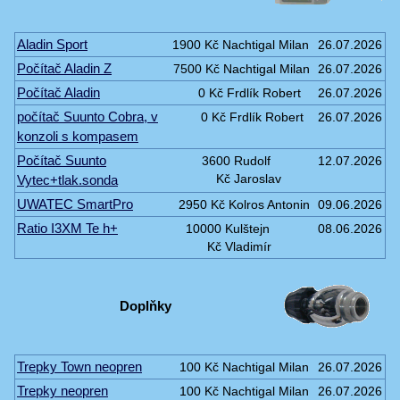
Aladin Sport
1900 Kč
Nachtigal Milan
26.07.2026
Počítač Aladin Z
7500 Kč
Nachtigal Milan
26.07.2026
Počítač Aladin
0 Kč
Frdlík Robert
26.07.2026
počítač Suunto Cobra, v
0 Kč
Frdlík Robert
26.07.2026
konzoli s kompasem
Počítač Suunto
3600
Rudolf
12.07.2026
Vytec+tlak.sonda
Kč
Jaroslav
UWATEC SmartPro
2950 Kč
Kolros Antonin
09.06.2026
Ratio I3XM Te h+
10000
Kulštejn
08.06.2026
Kč
Vladimír
Doplňky
Trepky Town neopren
100 Kč
Nachtigal Milan
26.07.2026
Trepky neopren
100 Kč
Nachtigal Milan
26.07.2026