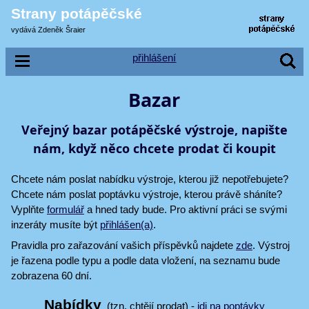
Strany potápěčské
vydává Zdeněk Šraier
přihlášení
Bazar
Veřejný bazar potápěčské výstroje, napište
nám, když něco chcete prodat či koupit
Chcete nám poslat nabídku výstroje, kterou již nepotřebujete?
Chcete nám poslat poptávku výstroje, kterou právě sháníte?
Vyplňte
formulář
a hned tady bude. Pro aktivní práci se svými
inzeráty musíte být
přihlášen(a)
.
Pravidla pro zařazování vašich příspěvků najdete
zde
. Výstroj
je řazena podle typu a podle data vložení, na seznamu bude
zobrazena 60 dní.
Nabídky
(tzn. chtějí prodat) -
jdi na poptávky