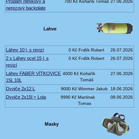
Prodám hliníkový a
700 Kč
Koňařík Tomáš
27.06.2026
nerezový backplate
Lahve
Láhev 10 l, s revizí
0 Kč
Frdlík Robert
26.07.2026
2 x Láhev ocel 15 l, s
0 Kč
Frdlík Robert
26.07.2026
revizí
Láhev FABER VÍTKOVICE
4000 Kč
Koňařík
27.06.2026
15L 10L
Tomáš
Dvojče 2x12 L
9000 Kč
Wimmer Jakub
18.06.2026
Dvojče 2x15l + Lola
9990 Kč
Martinak
08.06.2026
Tomas
Masky