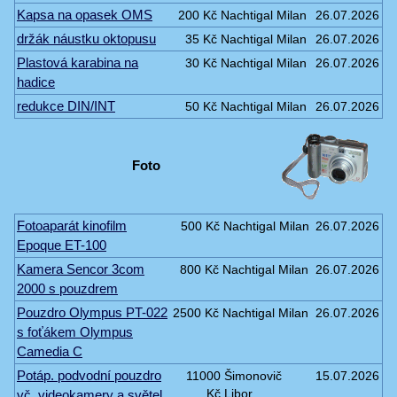
Kapsa na opasek OMS
200 Kč
Nachtigal Milan
26.07.2026
držák náustku oktopusu
35 Kč
Nachtigal Milan
26.07.2026
Plastová karabina na
30 Kč
Nachtigal Milan
26.07.2026
hadice
redukce DIN/INT
50 Kč
Nachtigal Milan
26.07.2026
Foto
Fotoaparát kinofilm
500 Kč
Nachtigal Milan
26.07.2026
Epoque ET-100
Kamera Sencor 3com
800 Kč
Nachtigal Milan
26.07.2026
2000 s pouzdrem
Pouzdro Olympus PT-022
2500 Kč
Nachtigal Milan
26.07.2026
s foťákem Olympus
Camedia C
Potáp. podvodní pouzdro
11000
Šimonovič
15.07.2026
vč. videokamery a světel
Kč
Libor