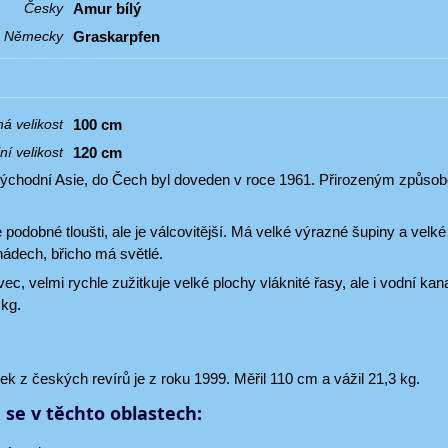
Amur bílý
Česky
Graskarpfen
Německy
100 cm
á velikost
120 cm
í velikost
chodní Asie, do Čech byl doveden v roce 1961. Přirozeným způsobe
 podobné tloušti, ale je válcovitější. Má velké výrazné šupiny a velk
 nádech, břicho má světlé.
vec, velmi rychle zužitkuje velké plochy vláknité řasy, ale i vodní k
 kg.
vek z českých revírů je z roku 1999. Měřil 110 cm a vážil 21,3 kg.
 se v těchto oblastech: