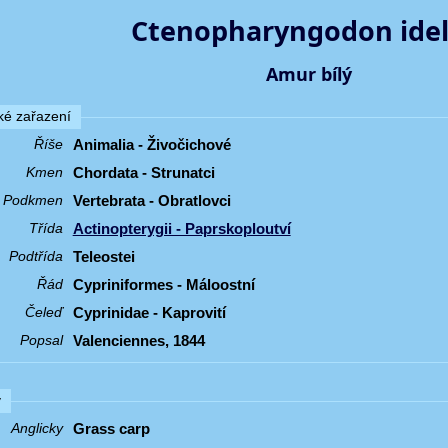
Ctenopharyngodon idel
Amur bílý
é zařazení
Animalia - Živočichové
Říše
Chordata - Strunatci
Kmen
Vertebrata - Obratlovci
Podkmen
Actinopterygii - Paprskoploutví
Třída
Teleostei
Podtřída
Cypriniformes - Máloostní
Řád
Cyprinidae - Kaprovití
Čeleď
Valenciennes, 1844
Popsal
y
Grass carp
Anglicky