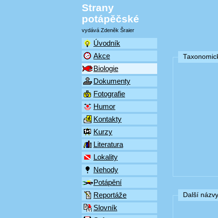
Strany
potápěčské
vydává Zdeněk Šraier
Úvodník
Akce
Taxonomick
Biologie
Dokumenty
Fotografie
Humor
Kontakty
Kurzy
Literatura
Lokality
Nehody
Potápění
Reportáže
Další názv
Slovník