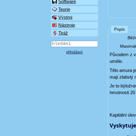
Software
Teorie
Výstroj
Nástroje
Popis
Tiráž
Běžn
Maximáln
přihlášení
Původem z vý
uměle.
Tělo amura je
mají zlatistý
Je to býložra
hmotnosti 20
Kapitální úlo
Vyskytuje