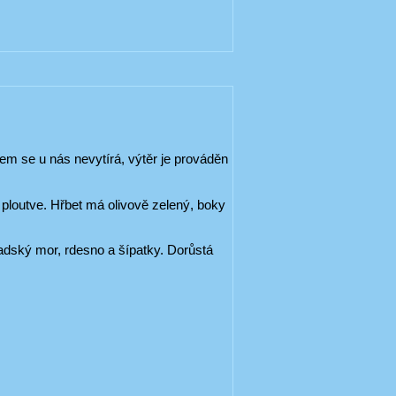
m se u nás nevytírá, výtěr je prováděn
é ploutve. Hřbet má olivově zelený, boky
anadský mor, rdesno a šípatky. Dorůstá