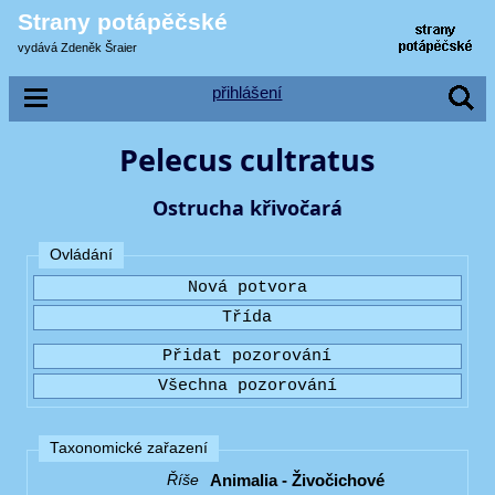
Strany potápěčské
vydává Zdeněk Šraier
přihlášení
Pelecus cultratus
Ostrucha křivočará
Ovládání
Taxonomické zařazení
Animalia - Živočichové
Říše