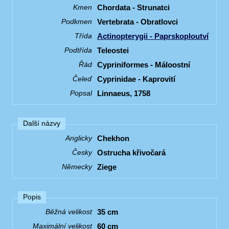
Chordata - Strunatci
Kmen
Vertebrata - Obratlovci
Podkmen
Actinopterygii - Paprskoploutví
Třída
Teleostei
Podtřída
Cypriniformes - Máloostní
Řád
Cyprinidae - Kaprovití
Čeleď
Linnaeus, 1758
Popsal
Další názvy
Chekhon
Anglicky
Ostrucha křivočará
Česky
Ziege
Německy
Popis
35 cm
Běžná velikost
60 cm
Maximální velikost