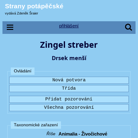
Strany potápěčské
vydává Zdeněk Šraier
přihlášení
Zingel streber
Drsek menší
Ovládání
Taxonomické zařazení
Animalia - Živočichové
Říše