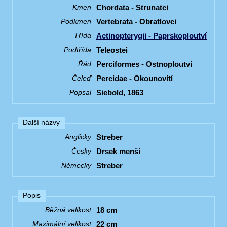
Chordata - Strunatci
Kmen
Vertebrata - Obratlovci
Podkmen
Actinopterygii - Paprskoploutví
Třída
Teleostei
Podtřída
Perciformes - Ostnoploutví
Řád
Percidae - Okounovití
Čeleď
Siebold, 1863
Popsal
Další názvy
Streber
Anglicky
Drsek menší
Česky
Streber
Německy
Popis
18 cm
Běžná velikost
22 cm
Maximální velikost