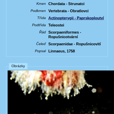
Chordata - Strunatci
Kmen
Vertebrata - Obratlovci
Podkmen
Actinopterygii - Paprskoploutví
Třída
Teleostei
Podtřída
Scorpaeniformes -
Řád
Ropušnicotvární
Scorpaenidae - Ropušnicovití
Čeleď
Linnaeus, 1758
Popsal
Obrázky