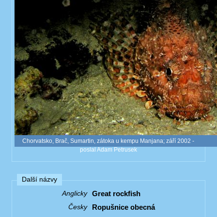
Chorvatsko, Brač, Sumartin, zátoka u kempu Manjana; září 2002 -
poslal Adam Petrusek
Další názvy
Great rockfish
Anglicky
Ropušnice obecná
Česky