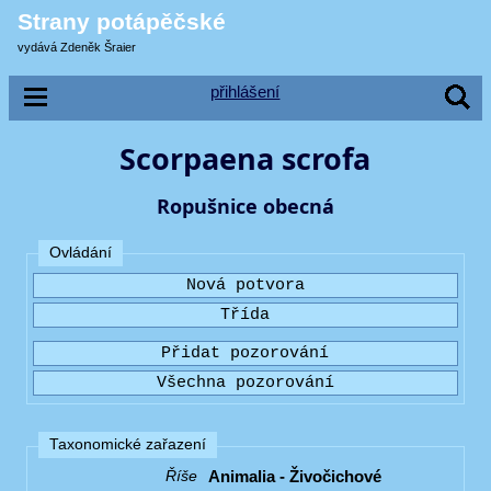
Strany potápěčské
vydává Zdeněk Šraier
přihlášení
Scorpaena scrofa
Ropušnice obecná
Ovládání
Taxonomické zařazení
Animalia - Živočichové
Říše