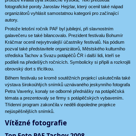
fotografické poroty Jaroslav Hejzlar, který ocenil také nápad
organizátorů vyhlásit samostatnou kategorii pro začínající
autory.
Protože letošní ročník PAF byl jubilejní, při slavnostním
galavečeru se také bilancovalo. Prezident festivalu Bohumír
Kráčmar ocenil nejvytrvalejší účastníky festivalů. Na pódium
pozval také představitele organizátorů, Městského kulturního
střediska Tachov a Svazu potápěčů ČR i další lidi, kteří se
podíleli na předešlých ročnících. Symbolicky si připili a rozkrojili
obrovský dort s třicítkou.
Během festivalu se kromě soutěžních projekcí uskutečnila také
výstava širokoúhlých snímků uznávaného jeskynního fotografa
Petra Vaverky, konaly se odborné přednášky na potápěčská
témata a prezentovaly se firmy s potápěčských vybavením.
Třídenní program zakončila v neděli dopoledne projekce
nejúspěšnějších snímků.
Vítězné fotografie
Top Foto PAF Tachov 2008