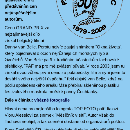
předáváním cen
nejúspěšnějším
autorům.
Cenu GRAND-PRIX za
nejzajímavější dílo
získal belgický filmař
Danny van Belle. Porotu nejvíc zaujal snímkem "Okna života",
který pojednával o očích nejrůznějších mořských ryb a
živočichů. Van Belle patří k tradičním účastníkům tachovské
přehlídky. "PAF má pro mě zvláštní půvab. V roce 2003 jsem tu
získal svou vůbec první cenu za potápěčský film a nyní jsem tu
dosáhl svého největší úspěchu," řekl dojatý van Belle, když na
pódiu společenského areálu Mže přebíral skleněnou plastiku
festivalového maskota mořské panny Čochtanky.
Dále v článku:
vítězné fotografie
Hlavní cena pro nejlepšího fotografa TOP FOTO patří Italovi
Vioru Alessiovi za snímek "Měsíčník v síti". Autor však do
Tachova nepřijel, a tak ocenění dostane od organizátorů poštou.
Svaz Potápěčů ČR, který vyhlašuje divácky nejúspěšnější film