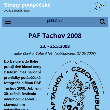
Strany potápěčské
vydává Zdeněk Šraier
přihlášení
PAF Tachov 2008
23. - 25.5.2008
autor článku:
Tolar Aleš
(publikováno: 27.05.2008)
Do Belgie a do Itálie
putují dvě hlavní ceny
z letošní mezinárodní
přehlídky potápěčské
fotografie a filmu PAF
Tachov 2008. Jubilejní
30. ročník festivalu
vyvrcholil v sobotu
slavnostním
galavečerem a