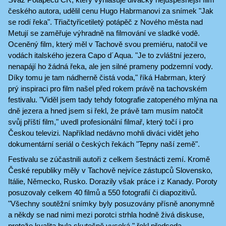
českého autora, udělil cenu Hugo Habrmanovi za snímek "Jak
se rodí řeka". Třiačtyřicetiletý potápěč z Nového města nad
Metují se zaměřuje výhradně na filmování ve sladké vodě.
Oceněný film, který měl v Tachově svou premiéru, natočil ve
vodách italského jezera Capo d´Aqua. "Je to zvláštní jezero,
nenapájí ho žádná řeka, ale jen silné prameny podzemní vody.
Díky tomu je tam nádherně čistá voda," říká Habrman, který
prý inspiraci pro film našel před rokem právě na tachovském
festivalu. "Viděl jsem tady tehdy fotografie zatopeného mlýna na
dně jezera a hned jsem si řekl, že právě tam musím natočit
svůj příští film," uvedl profesionální filmař, který točí i pro
Českou televizi. Například nedávno mohli diváci vidět jeho
dokumentární seriál o českých řekách "Tepny naší země".
Festivalu se zúčastnili autoři z celkem šestnácti zemí. Kromě
České republiky měly v Tachově nejvíce zástupců Slovensko,
Itálie, Německo, Rusko. Dorazily však práce i z Kanady. Poroty
posuzovaly celkem 40 filmů a 550 fotografií či diapozitivů.
"Všechny soutěžní snímky byly posuzovány přísně anonymně
a někdy se nad nimi mezi porotci strhla hodně živá diskuse,
protože kvalita byla skutečně vysoká," řekl předseda