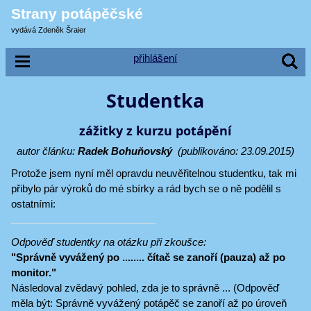
Strany potápěčské
vydává Zdeněk Šraier
přihlášení
Studentka
zážitky z kurzu potápění
autor článku:
Radek Bohuňovský
(publikováno: 23.09.2015)
Protože jsem nyní měl opravdu neuvěřitelnou studentku, tak mi
přibylo pár výroků do mé sbírky a rád bych se o ně podělil s
ostatními:
Odpověď studentky na otázku při zkoušce:
"Správně vyvážený po ........ čítač se zanoří (pauza) až po
monitor."
Následoval zvědavý pohled, zda je to správně ... (Odpověď
měla být: Správně vyvážený potápěč se zanoří až po úroveň