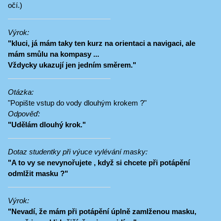
očí.)
Výrok:
"kluci, já mám taky ten kurz na orientaci a navigaci, ale
mám smůlu na kompasy ...
Vždycky ukazují jen jedním směrem."
Otázka:
"Popište vstup do vody dlouhým krokem ?"
Odpověď:
"Udělám dlouhý krok."
Dotaz studentky při výuce vylévání masky:
"A to vy se nevynořujete , když si chcete při potápění
odmlžit masku ?"
Výrok:
"Nevadí, že mám při potápění úplně zamlženou masku,