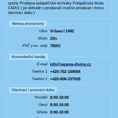
sporty Prodejna potápěčské techniky Potápěčská škola
CMAS ( po dohodě s prodavači možno prodávat i mimo
otevírací dobu )
Adresa provozovny
Vršava I 1492
Ulice
Zlín
Místo
76001
PSČ (+ev. stát)
Komunikační kanály
info@agama-diving.cz
E-mail
+420-702-169594
Telefon 1
+420-606-337928
Telefon 1
Otevírací / provozní doba
8:00-18:00
Pondělí
8:00-16:00
Úterý
8:00-18:00
Středa