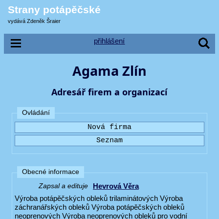
Strany potápěčské
vydává Zdeněk Šraier
přihlášení
Agama Zlín
Adresář firem a organizací
Ovládání
Obecné informace
Hevrová Věra
Zapsal a edituje
Výroba potápěčských obleků trilaminátových Výroba
záchranářských obleků Výroba potápěčských obleků
neoprenových Výroba neoprenových obleků pro vodní