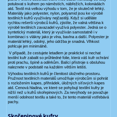
potulovat s kufrem po náměstích, nábřežích, kolonádách
atd. Textil má velkou výhodu v tom, že je skutečně lehký.
Materiály jako polyester, nylon, polyamid jsou ke výrobě
textilních kufrů využívány nejčastěji. Když si uděláte
rychlou rešerši výrobců kufrů, zjistíte, že valná většina k
výrobě textilních zavazadel využívá polyester. Jedná se o
syntetický materiál, který je využíván samostatně i v
kombinaci s vlákny jako je vlna, bavlna a další. Polyester je
materiál lehký, odolný, jeho údržba je snadná. Vlhkost
pohlcuje jen minimálně.
V případě, že cestujete letadlem je praktické si nechat
textilní kufr zabalit so průhledné folie, která váš kufr ochrání
proti prachu, špíně a oděrkům. Balící přístroje s obsluhou
naleznete v podstatě na každém větším letišti.
Výhodou textilních kufrů je členitost úložného prostoru.
Pružnost textilních materiálů umožňuje výrobcům si pohrát
s rozložením kapes, přihrádek, úložných síťových kapes
atd. Cenová hladina, ve které se pohybují textilní kufry je
nižší než u kufrů skořepinových. Za nevýhody se považuje
menší odolnost textilu a také to, že tento materiál vstřebává
pachy.
Skořepinové kufry