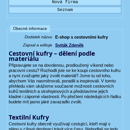
Obecné informace
E-shop s cestovními kufry
Dodatek názvu
Sviták Zdeněk
Zapsal a edituje
Cestovní kufry – dělení podle
materiálu
Připravujete se na dovolenou, prodloužený víkend nebo
pracovní cestu? Rozhodli jste se ke koupi cestovního kufru
a nyní zvažujete jaký zvolit materiál? Jsme tu od toho,
abychom Vás nasměrovali, poradili a inspirovali. V tomto
přehledu vám ukážeme současné možnosti cestovních
kufrů textilních a skořepinových a představíme jejich
kladné i záporné vlastnosti. Po přečtení následujících řádku
budete mít jasno jaké zavazadlo zvolit.
Textilní Kufry
Cestovní kufry obecně využívají cestující, kteří mají v
plánu v cílové destinaci trávit více času. Nehodlají se tedy