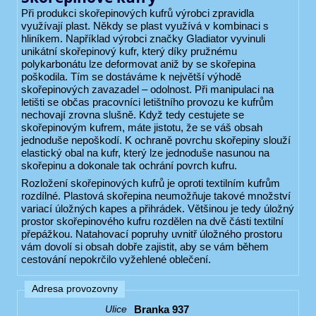
Při produkci skořepinových kufrů výrobci zpravidla
využívají plast. Někdy se plast využívá v kombinaci s
hliníkem. Například výrobci značky Gladiator vyvinuli
unikátní skořepinový kufr, který díky pružnému
polykarbonátu lze deformovat aniž by se skořepina
poškodila. Tím se dostáváme k největší výhodě
skořepinových zavazadel – odolnost. Při manipulaci na
letišti se občas pracovníci letištního provozu ke kufrům
nechovají zrovna slušně. Když tedy cestujete se
skořepinovým kufrem, máte jistotu, že se váš obsah
jednoduše nepoškodí. K ochraně povrchu skořepiny slouží
elastický obal na kufr, který lze jednoduše nasunou na
skořepinu a dokonale tak ochrání povrch kufru.
Rozložení skořepinových kufrů je oproti textilním kufrům
rozdílné. Plastová skořepina neumožňuje takové množství
variací úložných kapes a přihrádek. Většinou je tedy úložný
prostor skořepinového kufru rozdělen na dvě části textilní
přepážkou. Natahovací popruhy uvnitř úložného prostoru
vám dovolí si obsah dobře zajistit, aby se vám během
cestování nepokrčilo vyžehlené oblečení.
Adresa provozovny
Branka 937
Ulice