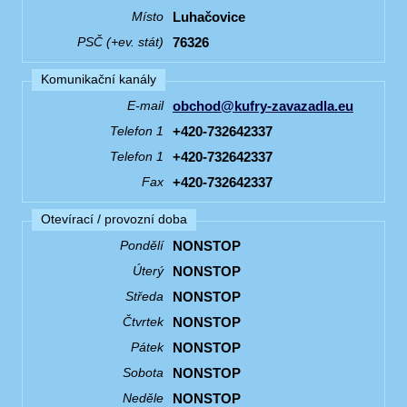
Luhačovice
Místo
76326
PSČ (+ev. stát)
Komunikační kanály
obchod@kufry-zavazadla.eu
E-mail
+420-732642337
Telefon 1
+420-732642337
Telefon 1
+420-732642337
Fax
Otevírací / provozní doba
NONSTOP
Pondělí
NONSTOP
Úterý
NONSTOP
Středa
NONSTOP
Čtvrtek
NONSTOP
Pátek
NONSTOP
Sobota
NONSTOP
Neděle