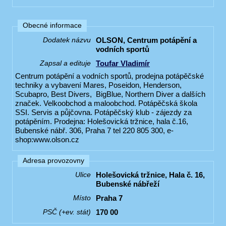
Obecné informace
OLSON, Centrum potápění a
Dodatek názvu
vodních sportů
Toufar Vladimír
Zapsal a edituje
Centrum potápění a vodních sportů, prodejna potápěčské
techniky a vybavení Mares, Poseidon, Henderson,
Scubapro, Best Divers, BigBlue, Northern Diver a dalších
značek. Velkoobchod a maloobchod. Potápěčská škola
SSI. Servis a půjčovna. Potápěčský klub - zájezdy za
potápěním. Prodejna: Holešovická tržnice, hala č.16,
Bubenské nábř. 306, Praha 7 tel 220 805 300, e-
shop:www.olson.cz
Adresa provozovny
Holešovická tržnice, Hala č. 16,
Ulice
Bubenské nábřeží
Praha 7
Místo
170 00
PSČ (+ev. stát)