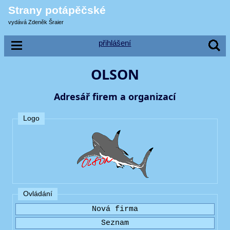
Strany potápěčské
vydává Zdeněk Šraier
přihlášení
OLSON
Adresář firem a organizací
Logo
Ovládání