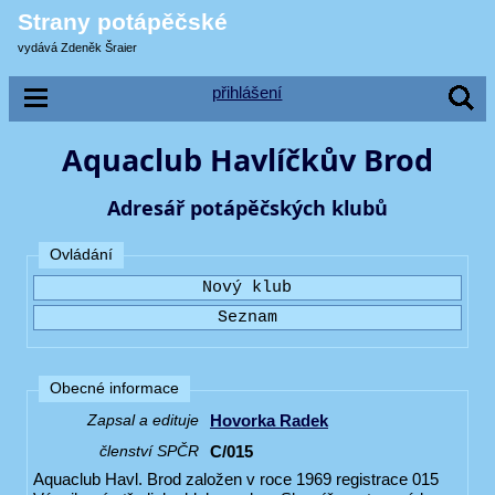
Strany potápěčské
vydává Zdeněk Šraier
přihlášení
Aquaclub Havlíčkův Brod
Adresář potápěčských klubů
Ovládání
Obecné informace
Hovorka Radek
Zapsal a edituje
C/015
členství SPČR
Aquaclub Havl. Brod založen v roce 1969 registrace 015