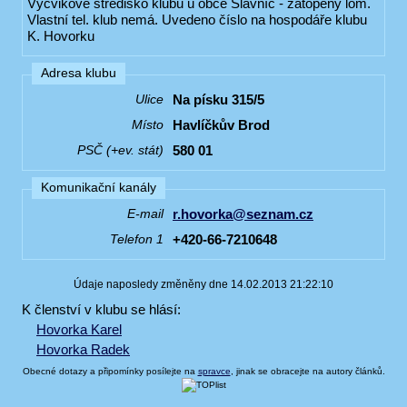
Výcvikové středisko klubu u obce Slavníč - zatopený lom.
Vlastní tel. klub nemá. Uvedeno číslo na hospodáře klubu
K. Hovorku
Adresa klubu
Na písku 315/5
Ulice
Havlíčkův Brod
Místo
580 01
PSČ (+ev. stát)
Komunikační kanály
r.hovorka@seznam.cz
E-mail
+420-66-7210648
Telefon 1
Údaje naposledy změněny dne 14.02.2013 21:22:10
K členství v klubu se hlásí:
Hovorka Karel
Hovorka Radek
Obecné dotazy a připomínky posílejte na
spravce
, jinak se obracejte na autory článků.