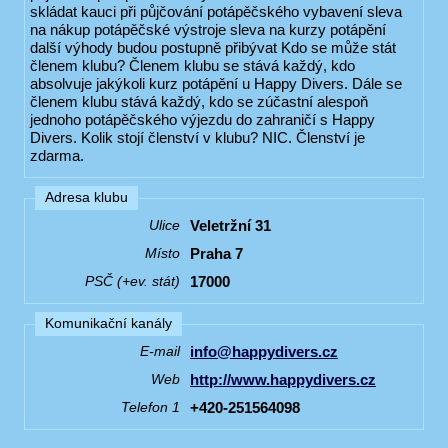
skládat kauci při půjčování potápěčského vybavení sleva
na nákup potápěčské výstroje sleva na kurzy potápění
další výhody budou postupně přibývat Kdo se může stát
členem klubu? Členem klubu se stává každý, kdo
absolvuje jakýkoli kurz potápění u Happy Divers. Dále se
členem klubu stává každý, kdo se zúčastní alespoň
jednoho potápěčského výjezdu do zahraničí s Happy
Divers. Kolik stojí členství v klubu? NIC. Členství je
zdarma.
Adresa klubu
Veletržní 31
Ulice
Praha 7
Místo
17000
PSČ (+ev. stát)
Komunikační kanály
info@happydivers.cz
E-mail
http://www.happydivers.cz
Web
+420-251564098
Telefon 1