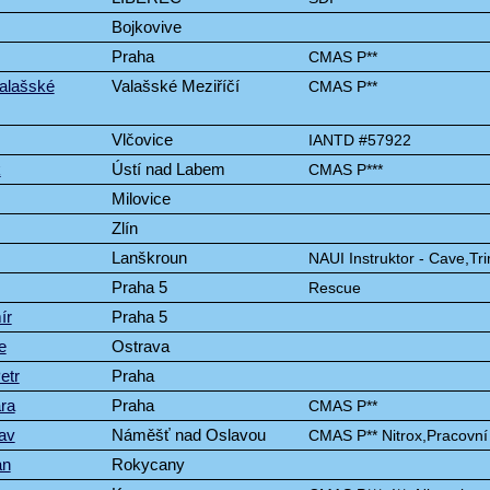
Bojkovive
Praha
CMAS P**
Valašské
Valašské Meziříčí
CMAS P**
Vlčovice
IANTD #57922
k
Ústí nad Labem
CMAS P***
Milovice
Zlín
Lanškroun
NAUI Instruktor - Cave,Tri
Praha 5
Rescue
ír
Praha 5
e
Ostrava
etr
Praha
ra
Praha
CMAS P**
av
Náměšť nad Oslavou
CMAS P** Nitrox,Pracovní
an
Rokycany