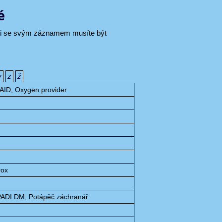
é
áci se svým záznamem musíte být
y
z
ž
 AID, Oxygen provider
rox
PADI DM, Potápěč záchranář