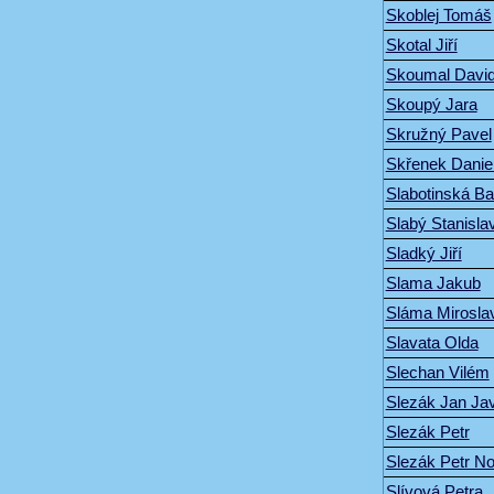
Skoblej Tomáš
Skotal Jiří
Skoumal Davi
Skoupý Jara
Skružný Pavel
Skřenek Danie
Slabotinská Ba
Slabý Stanisla
Sladký Jiří
Slama Jakub
Sláma Mirosla
Slavata Olda
Slechan Vilém
Slezák Jan Ja
Slezák Petr
Slezák Petr N
Slívová Petra