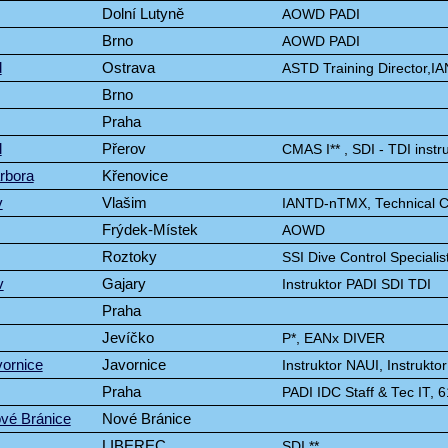
Dolní Lutyně
AOWD PADI
Brno
AOWD PADI
d
Ostrava
ASTD Training Director,IA
Brno
Praha
l
Přerov
CMAS I** , SDI - TDI instr
rbora
Křenovice
v
Vlašim
IANTD-nTMX, Technical C
Frýdek-Místek
AOWD
Roztoky
SSI Dive Control Special
v
Gajary
Instruktor PADI SDI TDI
Praha
Jevíčko
P*, EANx DIVER
vornice
Javornice
Instruktor NAUI, Instrukto
Praha
PADI IDC Staff & Tec IT,
ové Bránice
Nové Bránice
LIBEREC
SDI **