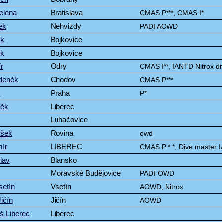
elena
Bratislava
CMAS P***, CMAS I*
ek
Nehvizdy
PADI AOWD
ek
Bojkovice
ek
Bojkovice
r
Odry
CMAS I**, IANTD Nitrox d
deněk
Chodov
CMAS P***
k
Praha
P*
něk
Liberec
Luhačovice
išek
Rovina
owd
ír
LIBEREC
CMAS P * *, Dive master
lav
Blansko
Moravské Budějovice
PADI-OWD
setín
Vsetín
AOWD, Nitrox
ičín
Jičín
AOWD
 Liberec
Liberec