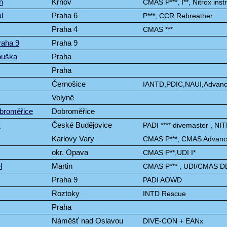
n
Krnov
CMAS P***, I**, Nitrox inst
l
Praha 6
P***, CCR Rebreather
Praha 4
CMAS ***
raha 9
Praha 9
ouška
Praha
Praha
Černošice
IANTD,PDIC,NAUI,Advance 
Volyně
obroměřice
Dobroměřice
v
České Budějovice
PADI **** divemaster , N
Karlovy Vary
CMAS P***, CMAS Advance
okr. Opava
CMAS P**,UDI I*
l
Martin
CMAS P*** , UDI/CMAS DE
Praha 9
PADI AOWD
Roztoky
INTD Rescue
Praha
Náměšť nad Oslavou
DIVE-CON + EANx