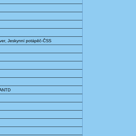
iver, Jeskynní potápěč-ČSS
 IANTD