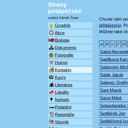
Strany
potápěčské
vydává Zdeněk Šraier
Chcete nám pos
přihlášen(a)
. P
Úvodník
Můžete také zk
Akce
Biologie
a
b
c
č
d
Dokumenty
Sabol Alexand
Fotografie
Sadílková Karo
Humor
Sádovský Mich
Kontakty
Salák Jakub
Kurzy
Salavec Ondře
Literatura
Sant Marek
Lokality
Sázel Miloš
Nehody
Sebastianides
Potápění
Sedláček Jan
Reportáže
Sedláčková Iv
Slovník