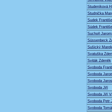
Studeníková H
Studnička Mar
Sudek Františ
Súdek Františ
Suchoň Jaromí
Süssenbeck Z
Sušický Mare
Svatuška Zde
Sviták Zdeněk
Svoboda Frant
Svoboda Jarom
Svoboda Jaros
Svoboda Jiří
Svoboda Jiří V
Svoboda Petr J
Svoboda Tomáš