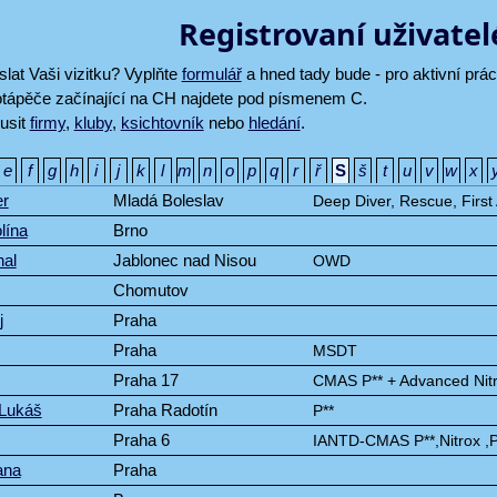
Registrovaní uživatel
lat Vaši vizitku? Vyplňte
formulář
a hned tady bude - pro aktivní pr
otápěče začínající na CH najdete pod písmenem C.
usit
firmy
,
kluby
,
ksichtovník
nebo
hledání
.
e
f
g
h
i
j
k
l
m
n
o
p
q
r
ř
S
š
t
u
v
w
x
er
Mladá Boleslav
Deep Diver, Rescue, First
lína
Brno
al
Jablonec nad Nisou
OWD
Chomutov
j
Praha
Praha
MSDT
Praha 17
CMAS P** + Advanced Nit
 Lukáš
Praha Radotín
P**
Praha 6
IANTD-CMAS P**,Nitrox ,
ana
Praha