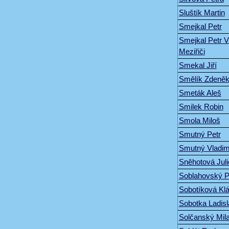
Sluštík Martin
Smejkal Petr
Smejkal Petr 
Meziřiči
Smekal Jiří
Smělík Zdeně
Smeták Aleš
Smilek Robin
Smola Miloš
Smutný Petr
Smutný Vladim
Sněhotová Juli
Soblahovský P
Sobotíková Klá
Sobotka Ladisl
Solčanský Mil