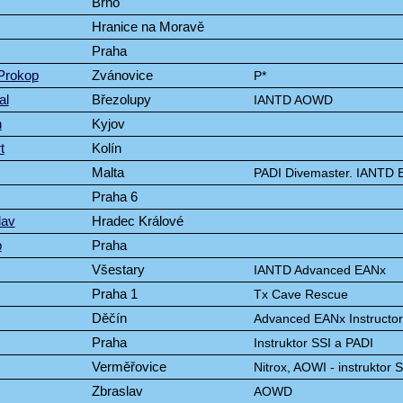
Brno
Hranice na Moravě
Praha
Prokop
Zvánovice
P*
al
Březolupy
IANTD AOWD
n
Kyjov
t
Kolín
Malta
PADI Divemaster. IANTD 
Praha 6
lav
Hradec Králové
b
Praha
Všestary
IANTD Advanced EANx
Praha 1
Tx Cave Rescue
Děčín
Advanced EANx Instructor,
Praha
Instruktor SSI a PADI
Verměřovice
Nitrox, AOWI - instruktor 
Zbraslav
AOWD