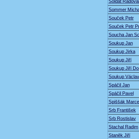
Soldát Radova
Sommer Micha
Souček Petr
Souček Petr P
Soucha Jan S
Soukup Jan
Soukup Jirka
Soukup Jiří
Soukup Jiří D
Soukup Václa
Spáčil Jan
Spáčil Pavel
Spiššák Marce
Srb František
Srb Rostislav
Stachal Radim
Staněk Jiří