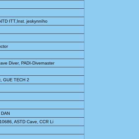
NTD ITT,Inst. jeskynního
uctor
ave Diver, PADI-Divemaster
ist, GUE TECH 2
r DAN
 610686, ASTD Cave, CCR Li