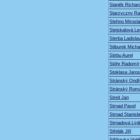
Staněk Richar
Starzyczny R
Stehno Mirosl
Stejskalová L
Sterba Ladisla
Stiburek Micha
Stirbu Aurel
Stöhr Radomír
Stoklasa Jaros
Stránský Ondř
Stránský Rom
Streit Jan
Strnad Pavel
Strnad Stanisl
Strnadová Lýd
Střelák Jiří
Stříhavka Vojt