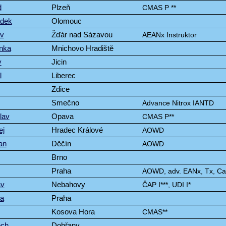
d
Plzeň
CMAS P **
adek
Olomouc
av
Žďár nad Sázavou
AEANx Instruktor
enka
Mnichovo Hradiště
v
Jicin
l
Liberec
Zdice
Smečno
Advance Nitrox IANTD
lav
Opava
CMAS P**
ej
Hradec Králové
AOWD
an
Děčín
AOWD
Brno
Praha
AOWD, adv. EANx, Tx, C
av
Nebahovy
ČAP I***, UDI I*
ia
Praha
Kosova Hora
CMAS**
ěch
Dobřany