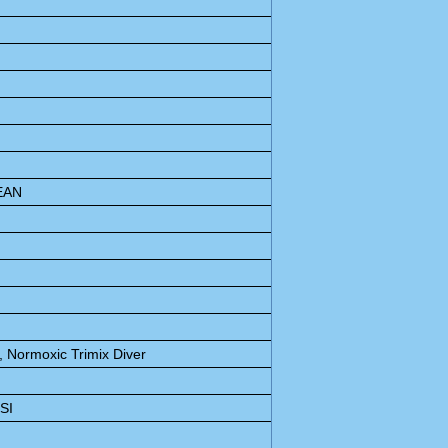
EAN
 Normoxic Trimix Diver
SSI