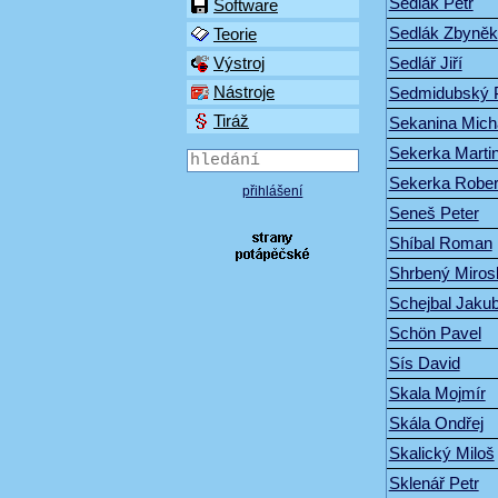
Sedlák Petr
Software
Sedlák Zbyněk
Teorie
Sedlář Jiří
Výstroj
Nástroje
Sedmidubský 
Tiráž
Sekanina Mich
Sekerka Marti
Sekerka Rober
přihlášení
Seneš Peter
Shíbal Roman
Shrbený Miros
Schejbal Jaku
Schön Pavel
Sís David
Skala Mojmír
Skála Ondřej
Skalický Miloš
Sklenář Petr