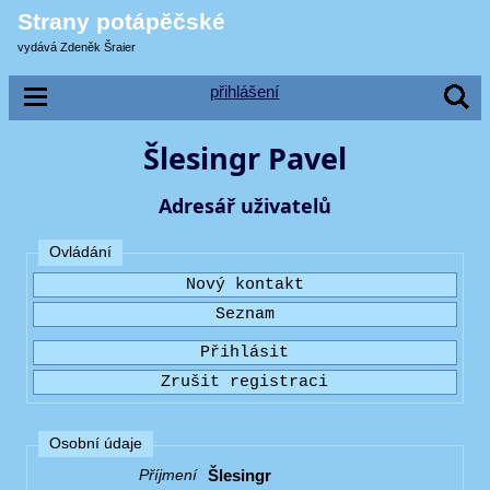
Strany potápěčské
vydává Zdeněk Šraier
přihlášení
Šlesingr Pavel
Adresář uživatelů
Ovládání
Osobní údaje
Šlesingr
Příjmení