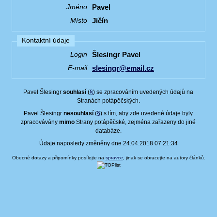
Pavel
Jméno
Jičín
Místo
Kontaktní údaje
Šlesingr Pavel
Login
slesingr@email.cz
E-mail
Pavel Šlesingr
souhlasí
(
§
) se zpracováním uvedených údajů na
Stranách potápěčských.
Pavel Šlesingr
nesouhlasí
(
§
) s tím, aby zde uvedené údaje byly
zpracovávány
mimo
Strany potápěčské, zejména zařazeny do jiné
databáze.
Údaje naposledy změněny dne 24.04.2018 07:21:34
Obecné dotazy a připomínky posílejte na
spravce
, jinak se obracejte na autory článků.