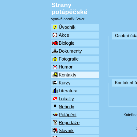
Strany
potápěčské
vydává Zdeněk Šraier
Úvodník
Akce
Osobní úda
Biologie
Dokumenty
Fotografie
Humor
Kontakty
Kurzy
Kontaktní 
Literatura
Lokality
Nehody
Potápění
Kateřin
Reportáže
Slovník