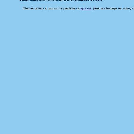
Obecné dotazy a připomínky posílejte na
spravce
, jinak se obracejte na autory 