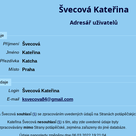
Švecová Kateřina
Adresář uživatelů
je
Švecová
Příjmení
Kateřina
Jméno
Katcha
Přezdívka
Praha
Místo
údaje
Švecová Kateřina
Login
ksvecova84@gmail.com
E-mail
a Švecová
souhlasí
(
§
) se zpracováním uvedených údajů na Stranách potápěčskýc
Kateřina Švecová
nesouhlasí
(
§
) s tím, aby zde uvedené údaje byly
zpracovávány
mimo
Strany potápěčské, zejména zařazeny do jiné databáze.
Údaje naposledy změněny dne 06.03.2022 19:21:04