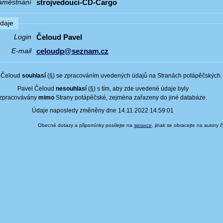
strojvedoucí-ČD-Cargo
aměstnání
údaje
Čeloud Pavel
Login
celoudp@seznam.cz
E-mail
 Čeloud
souhlasí
(
§
) se zpracováním uvedených údajů na Stranách potápěčských.
Pavel Čeloud
nesouhlasí
(
§
) s tím, aby zde uvedené údaje byly
zpracovávány
mimo
Strany potápěčské, zejména zařazeny do jiné databáze.
Údaje naposledy změněny dne 14.11.2022 14:59:01
Obecné dotazy a připomínky posílejte na
spravce
, jinak se obracejte na autory 