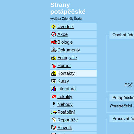
Strany
potápěčské
vydává Zdeněk Šraier
Úvodník
Akce
Osobní úda
Biologie
Dokumenty
Fotografie
Humor
Kontakty
Kurzy
PSČ (
Literatura
Lokality
Potápěčské
Nehody
Potápěčská k
Potápění
Pracovní ú
Reportáže
Slovník