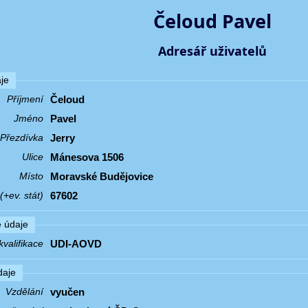
Čeloud Pavel
Adresář uživatelů
je
Čeloud
Příjmení
Pavel
Jméno
Jerry
Přezdívka
Mánesova 1506
Ulice
Moravské Budějovice
Místo
67602
+ev. stát)
 údaje
UDI-AOVD
valifikace
daje
vyučen
Vzdělání