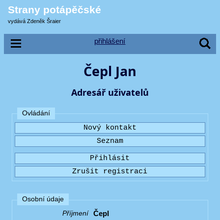
Strany potápěčské
vydává Zdeněk Šraier
přihlášení
Čepl Jan
Adresář uživatelů
Ovládání
Osobní údaje
Čepl
Příjmení