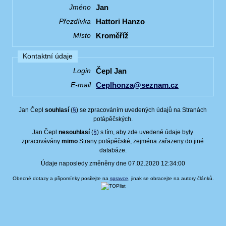
Jan
Jméno
Hattori Hanzo
Přezdívka
Kroměříž
Místo
Kontaktní údaje
Čepl Jan
Login
Ceplhonza@seznam.cz
E-mail
Jan Čepl
souhlasí
(
§
) se zpracováním uvedených údajů na Stranách
potápěčských.
Jan Čepl
nesouhlasí
(
§
) s tím, aby zde uvedené údaje byly
zpracovávány
mimo
Strany potápěčské, zejména zařazeny do jiné
databáze.
Údaje naposledy změněny dne 07.02.2020 12:34:00
Obecné dotazy a připomínky posílejte na
spravce
, jinak se obracejte na autory článků.