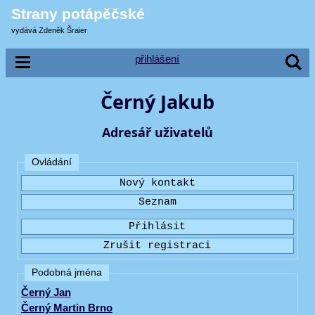
Strany potápěčské
vydává Zdeněk Šraier
přihlášení
Černý Jakub
Adresář uživatelů
Ovládání
Podobná jména
Černý Jan
Černý Martin Brno