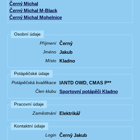
Černý Michal
Černý Michal M-Black
Černý Michal Mohelnice
Osobní údaje
Černý
Příjmení
Jakub
Jméno
Kladno
Místo
Potápěčské údaje
IANTD OWD, CMAS P**
Potápěčská kvalifikace
Sportovní potápěči Kladno
Člen klubu
Pracovní údaje
Elektrikář
Zaměstnání
Kontaktní údaje
Černý Jakub
Login