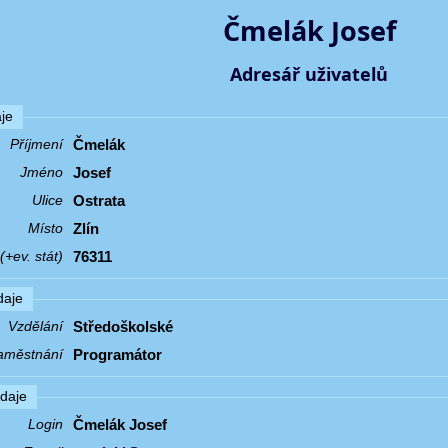
Čmelák Josef
Adresář uživatelů
je
Čmelák
Příjmení
Josef
Jméno
Ostrata
Ulice
Zlín
Místo
76311
+ev. stát)
daje
Středoškolské
Vzdělání
Programátor
aměstnání
údaje
Čmelák Josef
Login