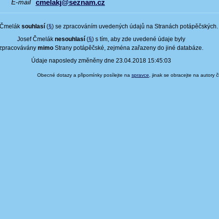
cmelakj@seznam.cz
E-mail
 Čmelák
souhlasí
(
§
) se zpracováním uvedených údajů na Stranách potápěčských.
Josef Čmelák
nesouhlasí
(
§
) s tím, aby zde uvedené údaje byly
zpracovávány
mimo
Strany potápěčské, zejména zařazeny do jiné databáze.
Údaje naposledy změněny dne 23.04.2018 15:45:03
Obecné dotazy a připomínky posílejte na
spravce
, jinak se obracejte na autory 