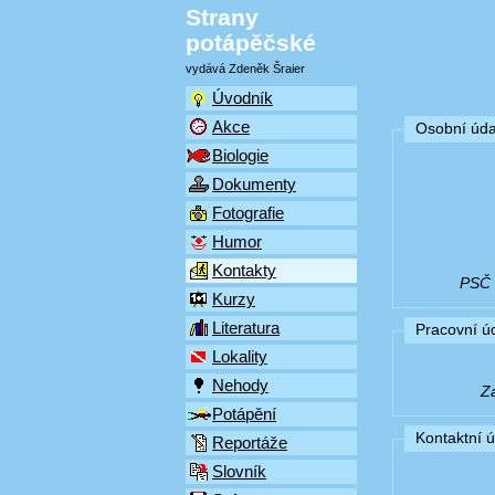
Strany
potápěčské
vydává Zdeněk Šraier
Úvodník
Akce
Osobní úda
Biologie
Dokumenty
Fotografie
Humor
Kontakty
PSČ (
Kurzy
Literatura
Pracovní ú
Lokality
Nehody
Z
Potápění
Kontaktní 
Reportáže
Slovník