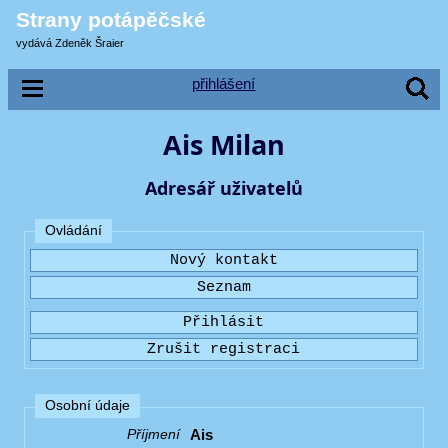
Strany potápěčské
vydává Zdeněk Šraier
přihlášení
Ais Milan
Adresář uživatelů
Ovládání
Osobní údaje
Ais
Příjmení