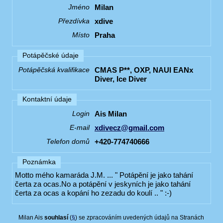
Milan
Jméno
xdive
Přezdívka
Praha
Místo
Potápěčské údaje
CMAS P**, OXP, NAUI EANx
Potápěčská kvalifikace
Diver, Ice Diver
Kontaktní údaje
Ais Milan
Login
xdivecz@gmail.com
E-mail
+420-774740666
Telefon domů
Poznámka
Motto mého kamaráda J.M. ... " Potápění je jako tahání
čerta za ocas.No a potápění v jeskyních je jako tahání
čerta za ocas a kopání ho zezadu do koulí .. " :-)
Milan Ais
souhlasí
(
§
) se zpracováním uvedených údajů na Stranách