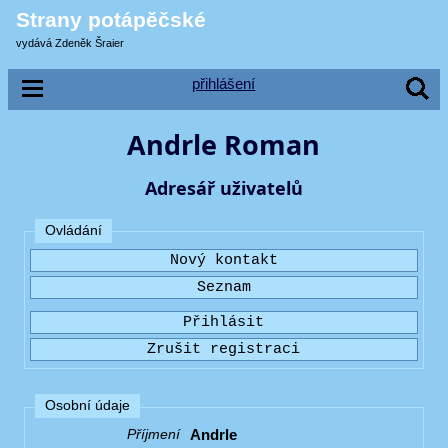
Strany potápěčské
vydává Zdeněk Šraier
přihlášení
Andrle Roman
Adresář uživatelů
Ovládání
Osobní údaje
Andrle
Příjmení