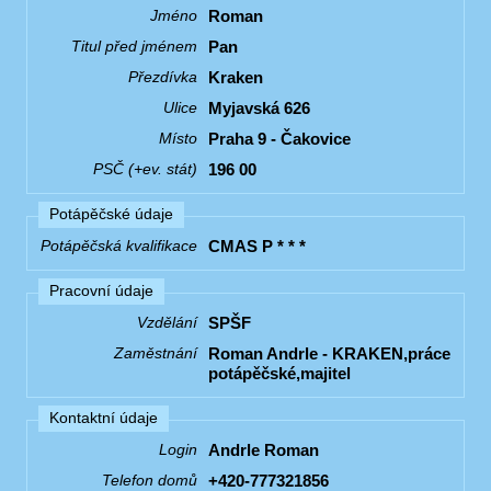
Roman
Jméno
Pan
Titul před jménem
Kraken
Přezdívka
Myjavská 626
Ulice
Praha 9 - Čakovice
Místo
196 00
PSČ (+ev. stát)
Potápěčské údaje
CMAS P * * *
Potápěčská kvalifikace
Pracovní údaje
SPŠF
Vzdělání
Roman Andrle - KRAKEN,práce
Zaměstnání
potápěčské,majitel
Kontaktní údaje
Andrle Roman
Login
+420-777321856
Telefon domů