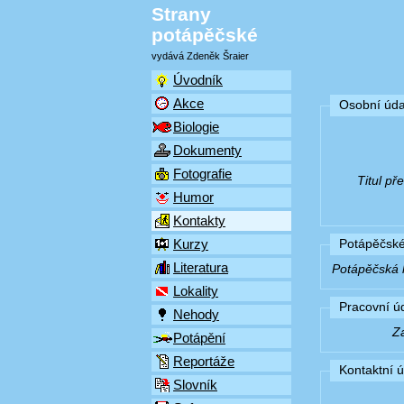
Strany
potápěčské
vydává Zdeněk Šraier
Úvodník
Akce
Osobní úda
Biologie
Dokumenty
Fotografie
Titul p
Humor
Kontakty
Kurzy
Potápěčské
Literatura
Potápěčská k
Lokality
Pracovní ú
Nehody
Z
Potápění
Reportáže
Kontaktní 
Slovník