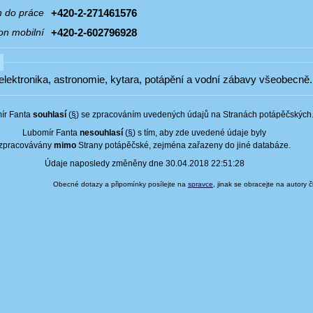
+420-2-271461576
n do práce
+420-2-602796928
on mobilní
elektronika, astronomie, kytara, potápění a vodní zábavy všeobecně.
ír Fanta
souhlasí
(
§
) se zpracováním uvedených údajů na Stranách potápěčských
Lubomír Fanta
nesouhlasí
(
§
) s tím, aby zde uvedené údaje byly
zpracovávány
mimo
Strany potápěčské, zejména zařazeny do jiné databáze.
Údaje naposledy změněny dne 30.04.2018 22:51:28
Obecné dotazy a připomínky posílejte na
spravce
, jinak se obracejte na autory 