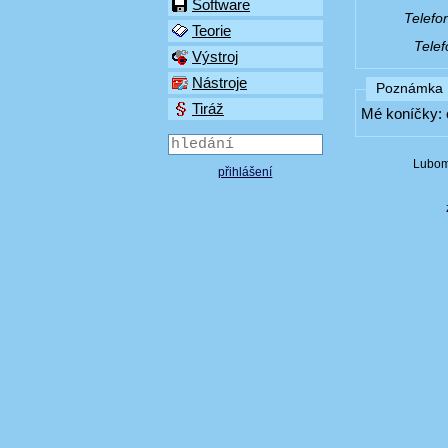
Software
Telefo
Teorie
Telef
Výstroj
Nástroje
Poznámka
Tiráž
Mé koníčky: 
Lubom
přihlášení