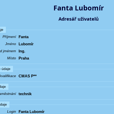
Fanta Lubomír
Adresář uživatelů
je
Fanta
Příjmení
Lubomír
Jméno
Ing.
řed jménem
Praha
Místo
 údaje
CMAS P**
valifikace
daje
technik
aměstnání
údaje
Fanta Lubomír
Login