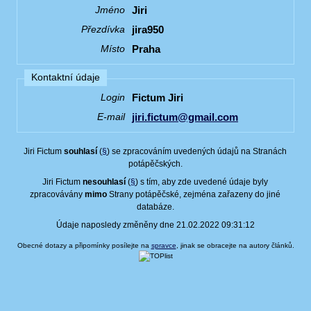
Jiri
Jméno
jira950
Přezdívka
Praha
Místo
Kontaktní údaje
Fictum Jiri
Login
jiri.fictum@gmail.com
E-mail
Jiri Fictum
souhlasí
(
§
) se zpracováním uvedených údajů na Stranách
potápěčských.
Jiri Fictum
nesouhlasí
(
§
) s tím, aby zde uvedené údaje byly
zpracovávány
mimo
Strany potápěčské, zejména zařazeny do jiné
databáze.
Údaje naposledy změněny dne 21.02.2022 09:31:12
Obecné dotazy a připomínky posílejte na
spravce
, jinak se obracejte na autory článků.