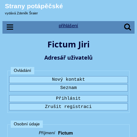
Strany potápěčské
vydává Zdeněk Šraier
přihlášení
Fictum Jiri
Adresář uživatelů
Ovládání
Osobní údaje
Fictum
Příjmení