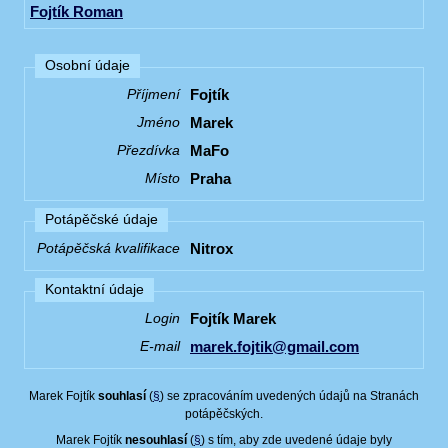
Fojtík Roman
Osobní údaje
Fojtík
Příjmení
Marek
Jméno
MaFo
Přezdívka
Praha
Místo
Potápěčské údaje
Nitrox
Potápěčská kvalifikace
Kontaktní údaje
Fojtík Marek
Login
marek.fojtik@gmail.com
E-mail
Marek Fojtík
souhlasí
(
§
) se zpracováním uvedených údajů na Stranách
potápěčských.
Marek Fojtík
nesouhlasí
(
§
) s tím, aby zde uvedené údaje byly