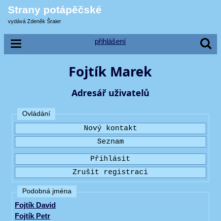
Strany potápěčské
vydává Zdeněk Šraier
přihlášení
Fojtík Marek
Adresář uživatelů
Ovládání
Podobná jména
Fojtík David
Fojtík Petr