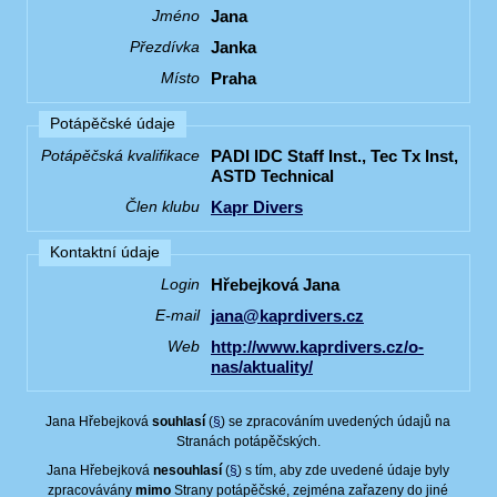
Jana
Jméno
Janka
Přezdívka
Praha
Místo
Potápěčské údaje
PADI IDC Staff Inst., Tec Tx Inst,
Potápěčská kvalifikace
ASTD Technical
Kapr Divers
Člen klubu
Kontaktní údaje
Hřebejková Jana
Login
jana@kaprdivers.cz
E-mail
http://www.kaprdivers.cz/o-
Web
nas/aktuality/
Jana Hřebejková
souhlasí
(
§
) se zpracováním uvedených údajů na
Stranách potápěčských.
Jana Hřebejková
nesouhlasí
(
§
) s tím, aby zde uvedené údaje byly
zpracovávány
mimo
Strany potápěčské, zejména zařazeny do jiné