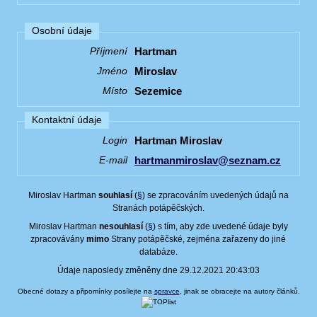
Osobní údaje
Hartman
Příjmení
Miroslav
Jméno
Sezemice
Místo
Kontaktní údaje
Hartman Miroslav
Login
hartmanmiroslav@seznam.cz
E-mail
Miroslav Hartman
souhlasí
(
§
) se zpracováním uvedených údajů na
Stranách potápěčských.
Miroslav Hartman
nesouhlasí
(
§
) s tím, aby zde uvedené údaje byly
zpracovávány
mimo
Strany potápěčské, zejména zařazeny do jiné
databáze.
Údaje naposledy změněny dne 29.12.2021 20:43:03
Obecné dotazy a připomínky posílejte na
spravce
, jinak se obracejte na autory článků.