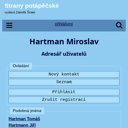
Strany potápěčské
vydává Zdeněk Šraier
přihlášení
Hartman Miroslav
Adresář uživatelů
Ovládání
Podobná jména
Hartman Tomáš
Hartmann Jiří