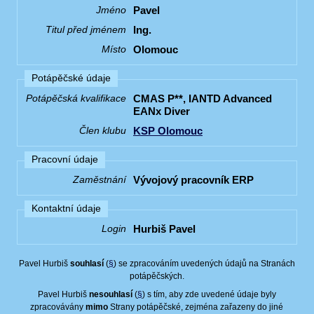
Pavel
Jméno
Ing.
Titul před jménem
Olomouc
Místo
Potápěčské údaje
CMAS P**, IANTD Advanced
Potápěčská kvalifikace
EANx Diver
KSP Olomouc
Člen klubu
Pracovní údaje
Vývojový pracovník ERP
Zaměstnání
Kontaktní údaje
Hurbiš Pavel
Login
Pavel Hurbiš
souhlasí
(
§
) se zpracováním uvedených údajů na Stranách
potápěčských.
Pavel Hurbiš
nesouhlasí
(
§
) s tím, aby zde uvedené údaje byly
zpracovávány
mimo
Strany potápěčské, zejména zařazeny do jiné