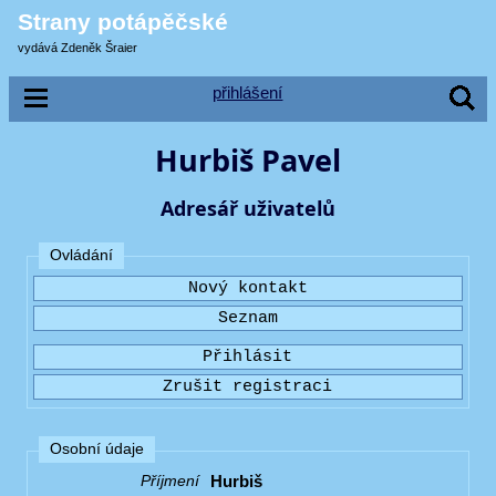
Strany potápěčské
vydává Zdeněk Šraier
přihlášení
Hurbiš Pavel
Adresář uživatelů
Ovládání
Osobní údaje
Hurbiš
Příjmení