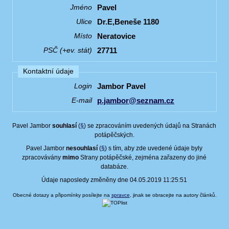
Pavel
Jméno
Dr.E,Beneše 1180
Ulice
Neratovice
Místo
27711
PSČ (+ev. stát)
Kontaktní údaje
Jambor Pavel
Login
p.jambor@seznam.cz
E-mail
Pavel Jambor
souhlasí
(
§
) se zpracováním uvedených údajů na Stranách
potápěčských.
Pavel Jambor
nesouhlasí
(
§
) s tím, aby zde uvedené údaje byly
zpracovávány
mimo
Strany potápěčské, zejména zařazeny do jiné
databáze.
Údaje naposledy změněny dne 04.05.2019 11:25:51
Obecné dotazy a připomínky posílejte na
spravce
, jinak se obracejte na autory článků.