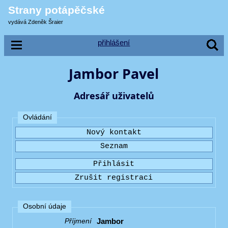
Strany potápěčské
vydává Zdeněk Šraier
přihlášení
Jambor Pavel
Adresář uživatelů
Ovládání
Osobní údaje
Jambor
Příjmení