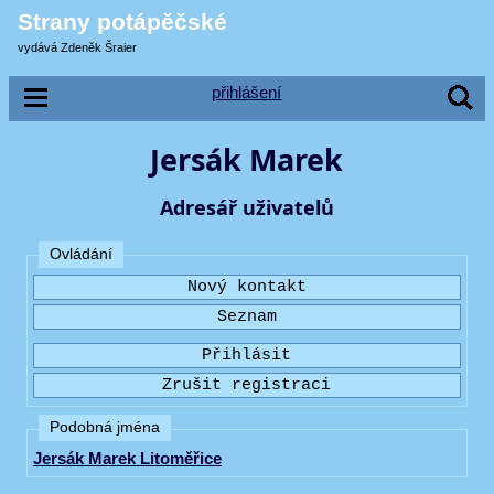
Strany potápěčské
vydává Zdeněk Šraier
přihlášení
Jersák Marek
Adresář uživatelů
Ovládání
Podobná jména
Jersák Marek Litoměřice