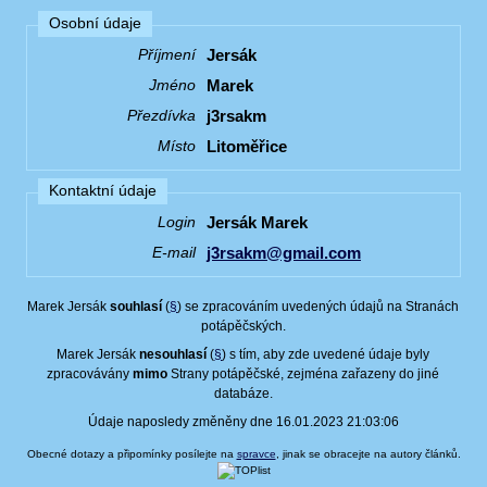
Osobní údaje
Jersák
Příjmení
Marek
Jméno
j3rsakm
Přezdívka
Litoměřice
Místo
Kontaktní údaje
Jersák Marek
Login
j3rsakm@gmail.com
E-mail
Marek Jersák
souhlasí
(
§
) se zpracováním uvedených údajů na Stranách
potápěčských.
Marek Jersák
nesouhlasí
(
§
) s tím, aby zde uvedené údaje byly
zpracovávány
mimo
Strany potápěčské, zejména zařazeny do jiné
databáze.
Údaje naposledy změněny dne 16.01.2023 21:03:06
Obecné dotazy a připomínky posílejte na
spravce
, jinak se obracejte na autory článků.