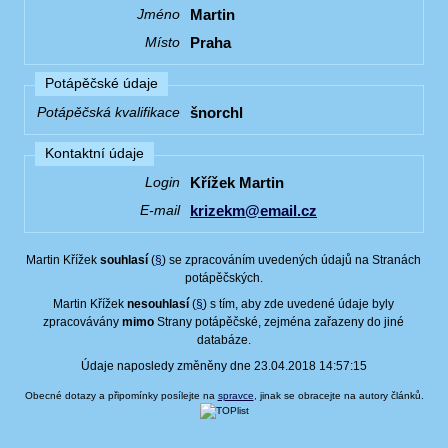
Martin
Jméno
Praha
Místo
Potápěčské údaje
šnorchl
Potápěčská kvalifikace
Kontaktní údaje
Křížek Martin
Login
krizekm@email.cz
E-mail
Martin Křížek
souhlasí
(
§
) se zpracováním uvedených údajů na Stranách
potápěčských.
Martin Křížek
nesouhlasí
(
§
) s tím, aby zde uvedené údaje byly
zpracovávány
mimo
Strany potápěčské, zejména zařazeny do jiné
databáze.
Údaje naposledy změněny dne 23.04.2018 14:57:15
Obecné dotazy a připomínky posílejte na
spravce
, jinak se obracejte na autory článků.