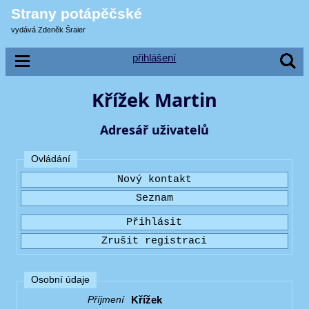
Strany potápěčské
vydává Zdeněk Šraier
přihlášení
Křížek Martin
Adresář uživatelů
Ovládání
Osobní údaje
Křížek
Příjmení