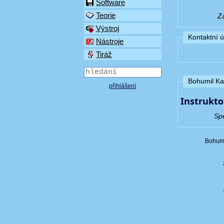
Software
Teorie
Z
Výstroj
Kontaktní 
Nástroje
Tiráž
Bohumil Kan
přihlášení
Instrukto
Spe
Bohumi