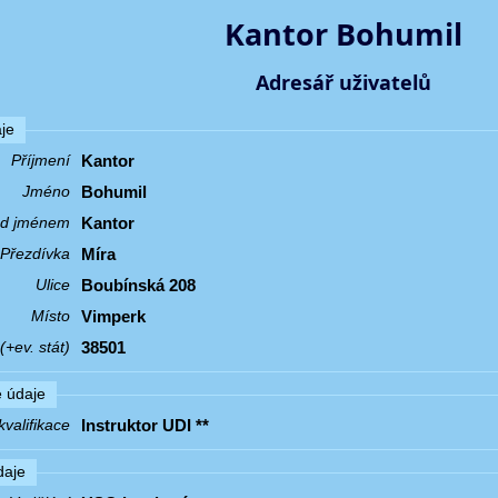
Kantor Bohumil
Adresář uživatelů
je
Kantor
Příjmení
Bohumil
Jméno
Kantor
řed jménem
Míra
Přezdívka
Boubínská 208
Ulice
Vimperk
Místo
38501
+ev. stát)
 údaje
Instruktor UDI **
valifikace
daje