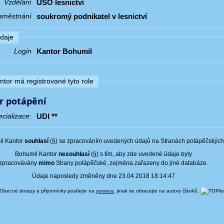
USO lesnictví
Vzdělání
soukromý podnikatel v lesnictví
aměstnání
údaje
Kantor Bohumil
Login
tor má registrované tyto role
r potápění
UDI **
cializace:
l Kantor
souhlasí
(
§
) se zpracováním uvedených údajů na Stranách potápěčských
Bohumil Kantor
nesouhlasí
(
§
) s tím, aby zde uvedené údaje byly
zpracovávány
mimo
Strany potápěčské, zejména zařazeny do jiné databáze.
Údaje naposledy změněny dne 23.04.2018 18:14:47
Obecné dotazy a připomínky posílejte na
spravce
, jinak se obracejte na autory článků.