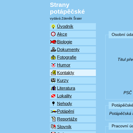
Strany
potápěčské
vydává Zdeněk Šraier
Úvodník
Akce
Osobní úda
Biologie
Dokumenty
Fotografie
Titul p
Humor
Kontakty
Kurzy
Literatura
PSČ (
Lokality
Nehody
Potápěčské
Potápění
Potápěčská k
Reportáže
Pracovní ú
Slovník