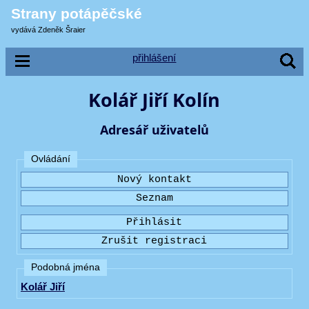
Strany potápěčské
vydává Zdeněk Šraier
přihlášení
Kolář Jiří Kolín
Adresář uživatelů
Ovládání
Podobná jména
Kolář Jiří