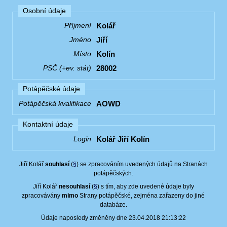
Osobní údaje
Kolář
Příjmení
Jiří
Jméno
Kolín
Místo
28002
PSČ (+ev. stát)
Potápěčské údaje
AOWD
Potápěčská kvalifikace
Kontaktní údaje
Kolář Jiří Kolín
Login
Jiří Kolář
souhlasí
(
§
) se zpracováním uvedených údajů na Stranách
potápěčských.
Jiří Kolář
nesouhlasí
(
§
) s tím, aby zde uvedené údaje byly
zpracovávány
mimo
Strany potápěčské, zejména zařazeny do jiné
databáze.
Údaje naposledy změněny dne 23.04.2018 21:13:22