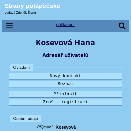
Strany potápěčské
vydává Zdeněk Šraier
přihlášení
Kosevová Hana
Adresář uživatelů
Ovládání
Osobní údaje
Kosevová
Příjmení