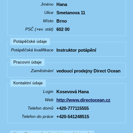
Hana
Jméno
Smetanova 11
Ulice
Brno
Místo
602 00
PSČ (+ev. stát)
Potápěčské údaje
Instruktor potápění
Potápěčská kvalifikace
Pracovní údaje
vedoucí prodejny Direct Ocean
Zaměstnání
Kontaktní údaje
Kosevová Hana
Login
http://www.directocean.cz
Web
+420-777115555
Telefon domů
+420-541248515
Telefon do práce