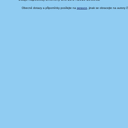
Obecné dotazy a připomínky posílejte na
spravce
, jinak se obracejte na autory 