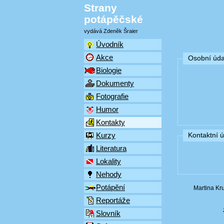
Strany
potápěčské
vydává Zdeněk Šraier
Úvodník
Akce
Osobní úda
Biologie
Dokumenty
Fotografie
Humor
Kontakty
Kurzy
Kontaktní 
Literatura
Lokality
Nehody
Potápění
Martina K
Reportáže
Slovník