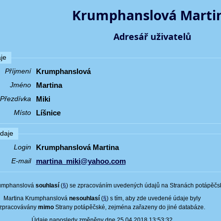
Krumphanslová Marti
Adresář uživatelů
je
Krumphanslová
Příjmení
Martina
Jméno
Miki
Přezdívka
Líšnice
Místo
údaje
Krumphanslová Martina
Login
martina_miki@yahoo.com
E-mail
rumphanslová
souhlasí
(
§
) se zpracováním uvedených údajů na Stranách potápěčs
Martina Krumphanslová
nesouhlasí
(
§
) s tím, aby zde uvedené údaje byly
zpracovávány
mimo
Strany potápěčské, zejména zařazeny do jiné databáze.
Údaje naposledy změněny dne 25.04.2018 13:53:32