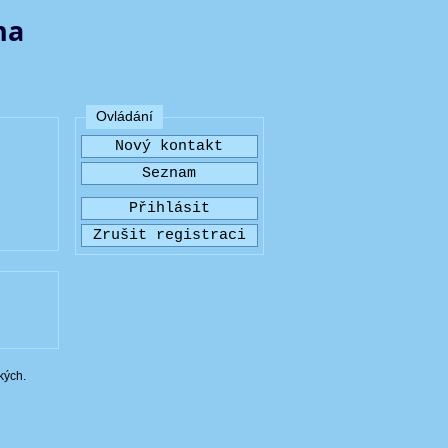
na
Ovládání
kých.