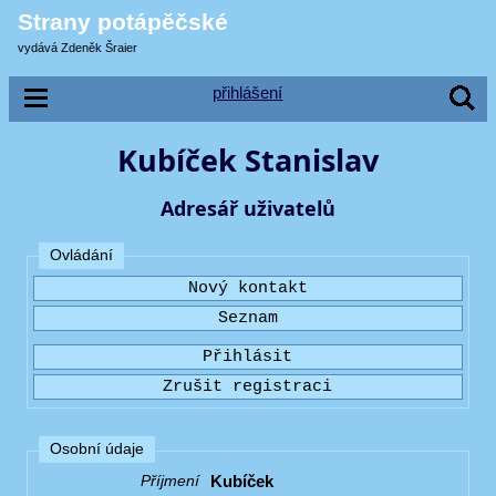
Strany potápěčské
vydává Zdeněk Šraier
přihlášení
Kubíček Stanislav
Adresář uživatelů
Ovládání
Osobní údaje
Kubíček
Příjmení