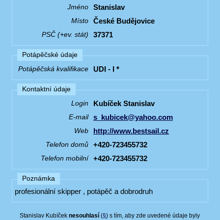
Stanislav
Jméno
České Budějovice
Místo
37371
PSČ (+ev. stát)
Potápěčské údaje
UDI - I *
Potápěčská kvalifikace
Kontaktní údaje
Kubíček Stanislav
Login
s_kubicek@yahoo.com
E-mail
http://www.bestsail.cz
Web
+420-723455732
Telefon domů
+420-723455732
Telefon mobilní
Poznámka
profesionální skipper , potápěč a dobrodruh
Stanislav Kubíček
nesouhlasí
(
§
) s tím, aby zde uvedené údaje byly