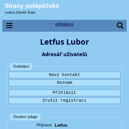
Strany potápěčské
vydává Zdeněk Šraier
přihlášení
Letfus Lubor
Adresář uživatelů
Ovládání
Osobní údaje
Letfus
Příjmení