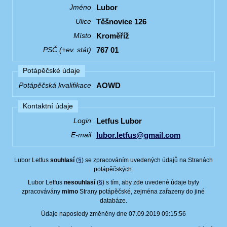
Lubor
Jméno
Těšnovice 126
Ulice
Kroměříž
Místo
767 01
PSČ (+ev. stát)
Potápěčské údaje
AOWD
Potápěčská kvalifikace
Kontaktní údaje
Letfus Lubor
Login
lubor.letfus@gmail.com
E-mail
Lubor Letfus
souhlasí
(
§
) se zpracováním uvedených údajů na Stranách
potápěčských.
Lubor Letfus
nesouhlasí
(
§
) s tím, aby zde uvedené údaje byly
zpracovávány
mimo
Strany potápěčské, zejména zařazeny do jiné
databáze.
Údaje naposledy změněny dne 07.09.2019 09:15:56